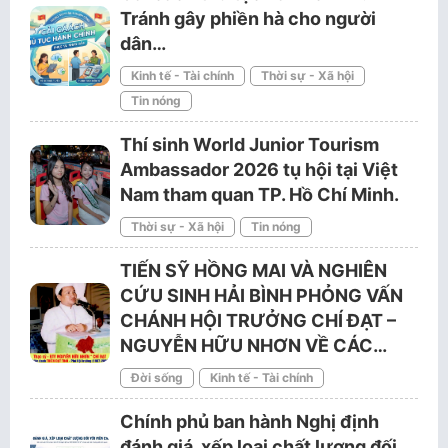
Tránh gây phiền hà cho người
dân…
Kinh tế - Tài chính
Thời sự - Xã hội
Tin nóng
Thí sinh World Junior Tourism
Ambassador 2026 tụ hội tại Việt
Nam tham quan TP. Hồ Chí Minh.
Thời sự - Xã hội
Tin nóng
TIẾN SỸ HỒNG MAI VÀ NGHIÊN
CỨU SINH HẢI BÌNH PHỎNG VẤN
CHÁNH HỘI TRƯỞNG CHÍ ĐẠT –
NGUYỄN HỮU NHƠN VỀ CÁC…
Đời sống
Kinh tế - Tài chính
Chính phủ ban hành Nghị định
đánh giá, xếp loại chất lượng đối