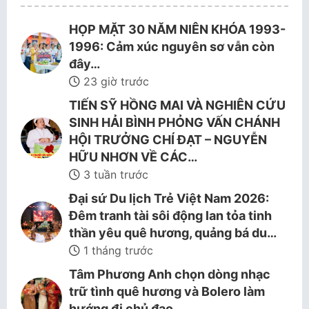
HỌP MẶT 30 NĂM NIÊN KHÓA 1993-
1996: Cảm xúc nguyên sơ vẫn còn
đây…
23 giờ trước
TIẾN SỸ HỒNG MAI VÀ NGHIÊN CỨU
SINH HẢI BÌNH PHỎNG VẤN CHÁNH
HỘI TRƯỞNG CHÍ ĐẠT – NGUYỄN
HỮU NHƠN VỀ CÁC…
3 tuần trước
Đại sứ Du lịch Trẻ Việt Nam 2026:
Đêm tranh tài sôi động lan tỏa tinh
thần yêu quê hương, quảng bá du…
1 tháng trước
Tâm Phương Anh chọn dòng nhạc
trữ tình quê hương và Bolero làm
hướng đi chủ đạo.