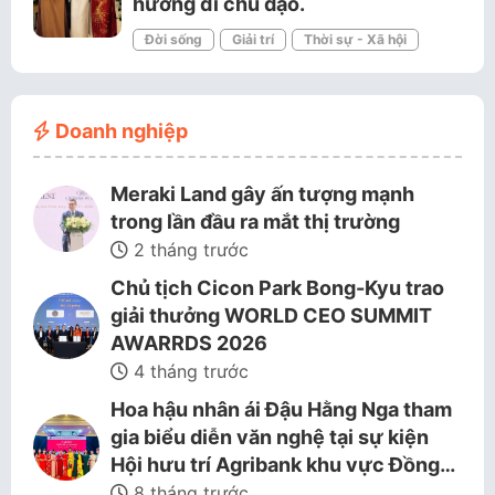
hướng đi chủ đạo.
Đời sống
Giải trí
Thời sự - Xã hội
Doanh nghiệp
Meraki Land gây ấn tượng mạnh
trong lần đầu ra mắt thị trường
2 tháng trước
Chủ tịch Cicon Park Bong-Kyu trao
giải thưởng WORLD CEO SUMMIT
AWARRDS 2026
4 tháng trước
Hoa hậu nhân ái Đậu Hằng Nga tham
gia biểu diễn văn nghệ tại sự kiện
Hội hưu trí Agribank khu vực Đồng…
8 tháng trước