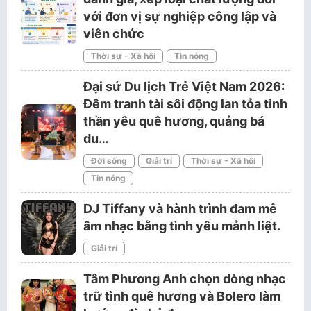
với đơn vị sự nghiệp công lập và
viên chức
Thời sự - Xã hội
Tin nóng
Đại sứ Du lịch Trẻ Việt Nam 2026:
Đêm tranh tài sôi động lan tỏa tinh
thần yêu quê hương, quảng bá
du…
Đời sống
Giải trí
Thời sự - Xã hội
Tin nóng
DJ Tiffany và hành trình đam mê
âm nhạc bằng tình yêu mảnh liệt.
Giải trí
Tâm Phương Anh chọn dòng nhạc
trữ tình quê hương và Bolero làm