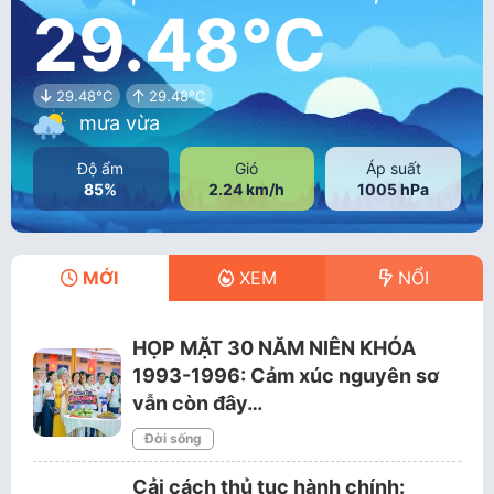
29.48°C
29.48°C
29.48°C
mưa vừa
Độ ẩm
Gió
Áp suất
85%
2.24 km/h
1005 hPa
MỚI
XEM
NỔI
HỌP MẶT 30 NĂM NIÊN KHÓA
1993-1996: Cảm xúc nguyên sơ
vẫn còn đây…
Đời sống
Cải cách thủ tục hành chính: