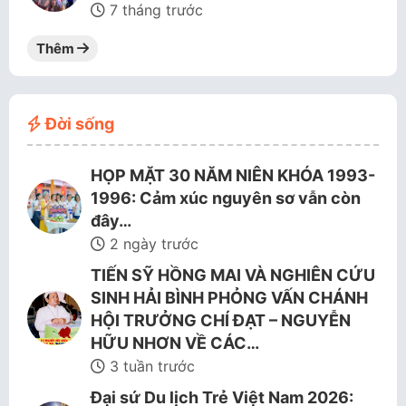
7 tháng trước
Thêm
Đời sống
HỌP MẶT 30 NĂM NIÊN KHÓA 1993-
1996: Cảm xúc nguyên sơ vẫn còn
đây…
2 ngày trước
TIẾN SỸ HỒNG MAI VÀ NGHIÊN CỨU
SINH HẢI BÌNH PHỎNG VẤN CHÁNH
HỘI TRƯỞNG CHÍ ĐẠT – NGUYỄN
HỮU NHƠN VỀ CÁC…
3 tuần trước
Đại sứ Du lịch Trẻ Việt Nam 2026: