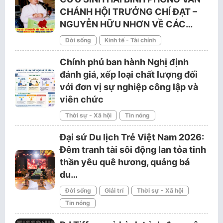
CHÁNH HỘI TRƯỞNG CHÍ ĐẠT –
NGUYỄN HỮU NHƠN VỀ CÁC…
Đời sống
Kinh tế - Tài chính
Chính phủ ban hành Nghị định
đánh giá, xếp loại chất lượng đối
với đơn vị sự nghiệp công lập và
viên chức
Thời sự - Xã hội
Tin nóng
Đại sứ Du lịch Trẻ Việt Nam 2026:
Đêm tranh tài sôi động lan tỏa tinh
thần yêu quê hương, quảng bá
du…
Đời sống
Giải trí
Thời sự - Xã hội
Tin nóng