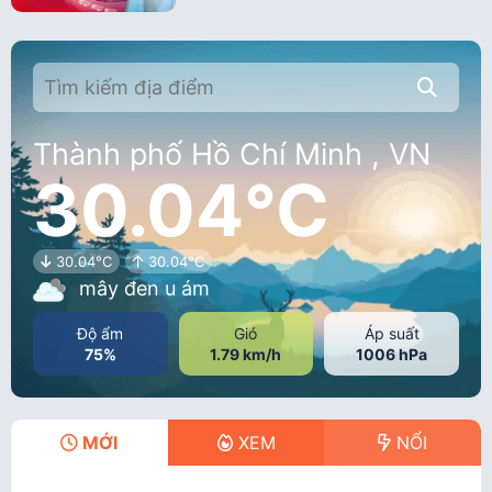
Thành phố Hồ Chí Minh , VN
30.04°C
30.04°C
30.04°C
mây đen u ám
Độ ẩm
Gió
Áp suất
75%
1.79 km/h
1006 hPa
MỚI
XEM
NỔI