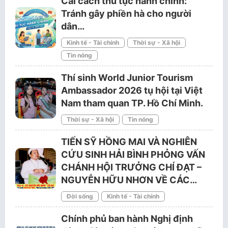
Cải cách thủ tục hành chính:
Tránh gây phiền hà cho người
dân…
Kinh tế - Tài chính
Thời sự - Xã hội
Tin nóng
Thí sinh World Junior Tourism
Ambassador 2026 tụ hội tại Việt
Nam tham quan TP. Hồ Chí Minh.
Thời sự - Xã hội
Tin nóng
TIẾN SỸ HỒNG MAI VÀ NGHIÊN
CỨU SINH HẢI BÌNH PHỎNG VẤN
CHÁNH HỘI TRƯỞNG CHÍ ĐẠT –
NGUYỄN HỮU NHƠN VỀ CÁC…
Đời sống
Kinh tế - Tài chính
Chính phủ ban hành Nghị định