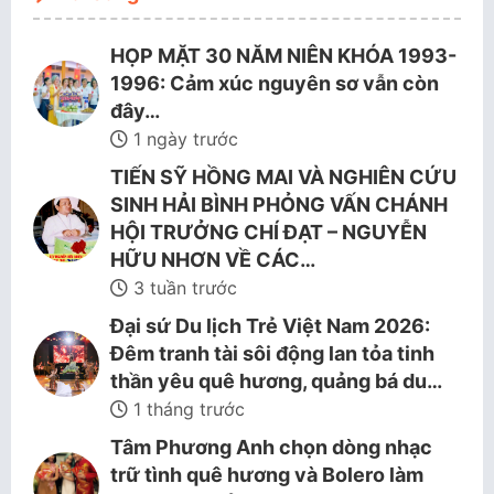
HỌP MẶT 30 NĂM NIÊN KHÓA 1993-
1996: Cảm xúc nguyên sơ vẫn còn
đây…
1 ngày trước
TIẾN SỸ HỒNG MAI VÀ NGHIÊN CỨU
SINH HẢI BÌNH PHỎNG VẤN CHÁNH
HỘI TRƯỞNG CHÍ ĐẠT – NGUYỄN
HỮU NHƠN VỀ CÁC…
3 tuần trước
Đại sứ Du lịch Trẻ Việt Nam 2026:
Đêm tranh tài sôi động lan tỏa tinh
thần yêu quê hương, quảng bá du…
1 tháng trước
Tâm Phương Anh chọn dòng nhạc
trữ tình quê hương và Bolero làm