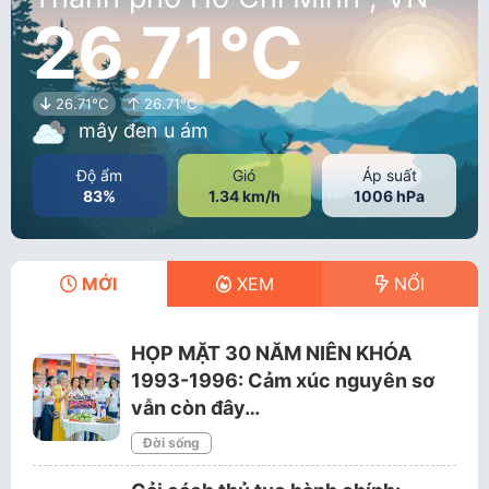
26.71°C
26.71°C
26.71°C
mây đen u ám
Độ ẩm
Gió
Áp suất
83%
1.34 km/h
1006 hPa
MỚI
XEM
NỔI
HỌP MẶT 30 NĂM NIÊN KHÓA
1993-1996: Cảm xúc nguyên sơ
vẫn còn đây…
Đời sống