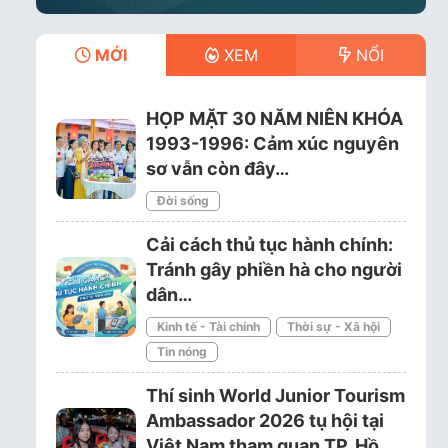
MỚI
XEM
NỔI
HỌP MẶT 30 NĂM NIÊN KHÓA
1993-1996: Cảm xúc nguyên
sơ vẫn còn đây…
Đời sống
Cải cách thủ tục hành chính:
Tránh gây phiền hà cho người
dân…
Kinh tế - Tài chính
Thời sự - Xã hội
Tin nóng
Thí sinh World Junior Tourism
Ambassador 2026 tụ hội tại
Việt Nam tham quan TP. Hồ