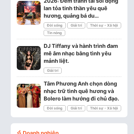
2026: Đêm tranh tài sôi động
lan tỏa tinh thần yêu quê
hương, quảng bá du…
Đời sống
Giải trí
Thời sự - Xã hội
Tin nóng
DJ Tiffany và hành trình đam
mê âm nhạc bằng tình yêu
mảnh liệt.
Giải trí
Tâm Phương Anh chọn dòng
nhạc trữ tình quê hương và
Bolero làm hướng đi chủ đạo.
Đời sống
Giải trí
Thời sự - Xã hội
Doanh nghiệp