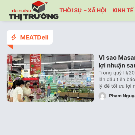
THỜI SỰ – XÃ HỘI
KINH TẾ 
MEATDeli
Vì sao Masan
lợi nhuận s
Trong quý III/2
lần đầu tiên bá
lý để tối ưu lợ
Phạm Nguy