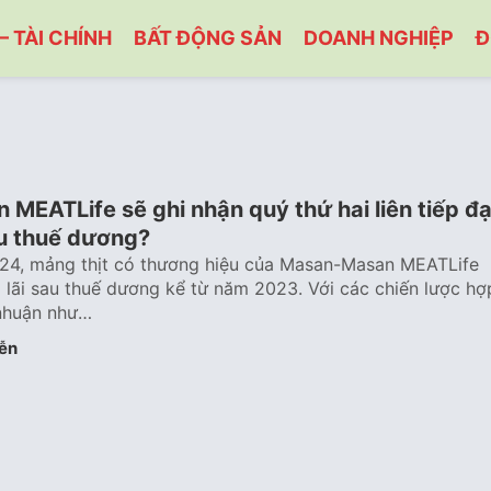
– TÀI CHÍNH
BẤT ĐỘNG SẢN
DOANH NGHIỆP
Đ
 MEATLife sẽ ghi nhận quý thứ hai liên tiếp đạ
au thuế dương?
024, mảng thịt có thương hiệu của Masan-Masan MEATLife
o lãi sau thuế dương kể từ năm 2023. Với các chiến lược hợ
i nhuận như…
ễn