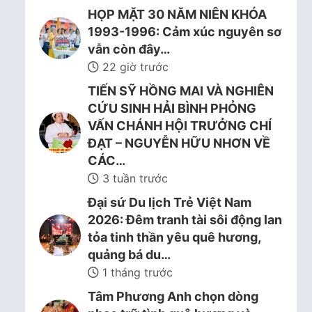
HỌP MẶT 30 NĂM NIÊN KHÓA
1993-1996: Cảm xúc nguyên sơ
vẫn còn đây…
22 giờ trước
TIẾN SỸ HỒNG MAI VÀ NGHIÊN
CỨU SINH HẢI BÌNH PHỎNG
VẤN CHÁNH HỘI TRƯỞNG CHÍ
ĐẠT – NGUYỄN HỮU NHƠN VỀ
CÁC…
3 tuần trước
Đại sứ Du lịch Trẻ Việt Nam
2026: Đêm tranh tài sôi động lan
tỏa tinh thần yêu quê hương,
quảng bá du…
1 tháng trước
Tâm Phương Anh chọn dòng