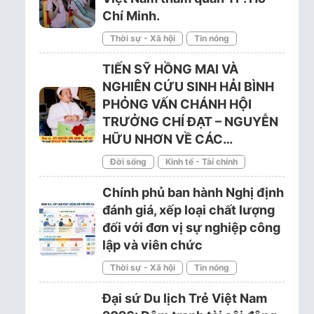
Chí Minh.
Thời sự - Xã hội
Tin nóng
TIẾN SỸ HỒNG MAI VÀ
NGHIÊN CỨU SINH HẢI BÌNH
PHỎNG VẤN CHÁNH HỘI
TRƯỞNG CHÍ ĐẠT – NGUYỄN
HỮU NHƠN VỀ CÁC…
Đời sống
Kinh tế - Tài chính
Chính phủ ban hành Nghị định
đánh giá, xếp loại chất lượng
đối với đơn vị sự nghiệp công
lập và viên chức
Thời sự - Xã hội
Tin nóng
Đại sứ Du lịch Trẻ Việt Nam