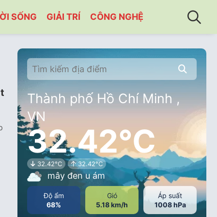
ỜI SỐNG
GIẢI TRÍ
CÔNG NGHỆ
t
Thành phố Hồ Chí Minh ,
VN
32.42°C
p
32.42°C
32.42°C
mây đen u ám
Độ ẩm
Gió
Áp suất
68%
5.18 km/h
1008 hPa