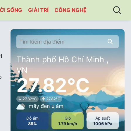
ỜI SỐNG
GIẢI TRÍ
CÔNG NGHỆ
t
Thành phố Hồ Chí Minh ,
VN
27.82°C
p
27.82°C
27.82°C
mây đen u ám
Độ ẩm
Gió
Áp suất
89%
1.79 km/h
1006 hPa