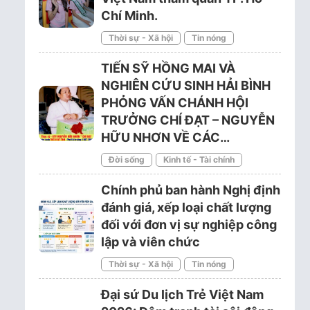
Chí Minh.
Thời sự - Xã hội
Tin nóng
TIẾN SỸ HỒNG MAI VÀ
NGHIÊN CỨU SINH HẢI BÌNH
PHỎNG VẤN CHÁNH HỘI
TRƯỞNG CHÍ ĐẠT – NGUYỄN
HỮU NHƠN VỀ CÁC…
Đời sống
Kinh tế - Tài chính
Chính phủ ban hành Nghị định
đánh giá, xếp loại chất lượng
đối với đơn vị sự nghiệp công
lập và viên chức
Thời sự - Xã hội
Tin nóng
Đại sứ Du lịch Trẻ Việt Nam