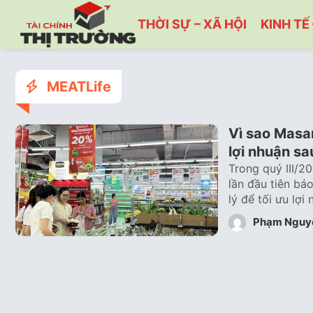
THỜI SỰ – XÃ HỘI
KINH TẾ 
MEATLife
Vì sao Masan
lợi nhuận s
Trong quý III/2
lần đầu tiên bá
lý để tối ưu lợ
Phạm Nguy