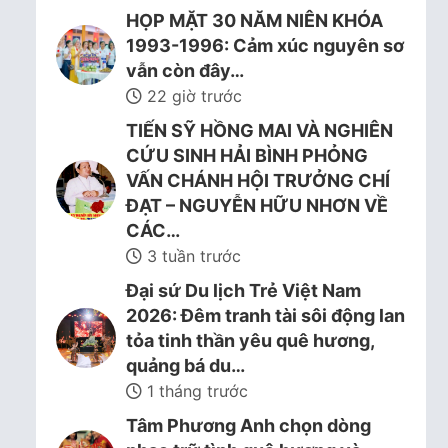
HỌP MẶT 30 NĂM NIÊN KHÓA
1993-1996: Cảm xúc nguyên sơ
vẫn còn đây…
22 giờ trước
TIẾN SỸ HỒNG MAI VÀ NGHIÊN
CỨU SINH HẢI BÌNH PHỎNG
VẤN CHÁNH HỘI TRƯỞNG CHÍ
ĐẠT – NGUYỄN HỮU NHƠN VỀ
CÁC…
3 tuần trước
Đại sứ Du lịch Trẻ Việt Nam
2026: Đêm tranh tài sôi động lan
tỏa tinh thần yêu quê hương,
quảng bá du…
1 tháng trước
Tâm Phương Anh chọn dòng