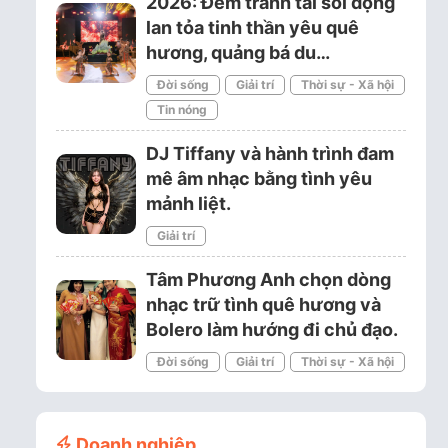
2026: Đêm tranh tài sôi động
lan tỏa tinh thần yêu quê
hương, quảng bá du…
Đời sống
Giải trí
Thời sự - Xã hội
Tin nóng
DJ Tiffany và hành trình đam
mê âm nhạc bằng tình yêu
mảnh liệt.
Giải trí
Tâm Phương Anh chọn dòng
nhạc trữ tình quê hương và
Bolero làm hướng đi chủ đạo.
Đời sống
Giải trí
Thời sự - Xã hội
Doanh nghiệp