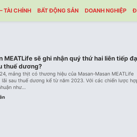
– TÀI CHÍNH
BẤT ĐỘNG SẢN
DOANH NGHIỆP
Đ
 MEATLife sẽ ghi nhận quý thứ hai liên tiếp đạ
au thuế dương?
024, mảng thịt có thương hiệu của Masan-Masan MEATLife
o lãi sau thuế dương kể từ năm 2023. Với các chiến lược hợ
i nhuận như…
ễn