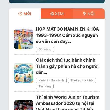
MỚI
XEM
NỔI
HỌP MẶT 30 NĂM NIÊN KHÓA
1993-1996: Cảm xúc nguyên
sơ vẫn còn đây…
Đời sống
Cải cách thủ tục hành chính:
Tránh gây phiền hà cho người
dân…
Kinh tế - Tài chính
Thời sự - Xã hội
Tin nóng
Thí sinh World Junior Tourism
Ambassador 2026 tụ hội tại
Việt Nam tham quan TP. Hồ