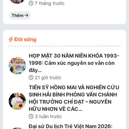
7 tháng trước
Thêm
Đời sống
HỌP MẶT 30 NĂM NIÊN KHÓA 1993-
1996: Cảm xúc nguyên sơ vẫn còn
đây…
21 giờ trước
TIẾN SỸ HỒNG MAI VÀ NGHIÊN CỨU
SINH HẢI BÌNH PHỎNG VẤN CHÁNH
HỘI TRƯỞNG CHÍ ĐẠT – NGUYỄN
HỮU NHƠN VỀ CÁC…
3 tuần trước
Đại sứ Du lịch Trẻ Việt Nam 2026: