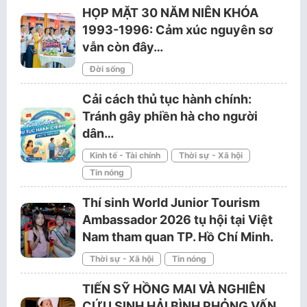
HỌP MẶT 30 NĂM NIÊN KHÓA
1993-1996: Cảm xúc nguyên sơ
vẫn còn đây…
Đời sống
Cải cách thủ tục hành chính:
Tránh gây phiền hà cho người
dân…
Kinh tế - Tài chính
Thời sự - Xã hội
Tin nóng
Thí sinh World Junior Tourism
Ambassador 2026 tụ hội tại Việt
Nam tham quan TP. Hồ Chí Minh.
Thời sự - Xã hội
Tin nóng
TIẾN SỸ HỒNG MAI VÀ NGHIÊN
CỨU SINH HẢI BÌNH PHỎNG VẤN