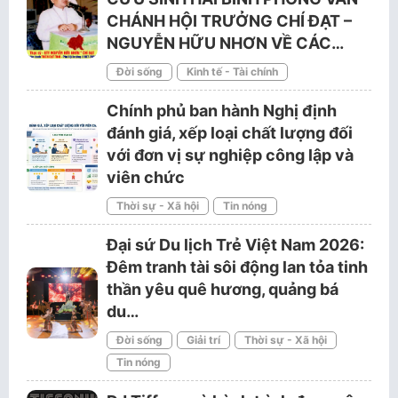
CHÁNH HỘI TRƯỞNG CHÍ ĐẠT –
NGUYỄN HỮU NHƠN VỀ CÁC…
Đời sống
Kinh tế - Tài chính
Chính phủ ban hành Nghị định
đánh giá, xếp loại chất lượng đối
với đơn vị sự nghiệp công lập và
viên chức
Thời sự - Xã hội
Tin nóng
Đại sứ Du lịch Trẻ Việt Nam 2026:
Đêm tranh tài sôi động lan tỏa tinh
thần yêu quê hương, quảng bá
du…
Đời sống
Giải trí
Thời sự - Xã hội
Tin nóng