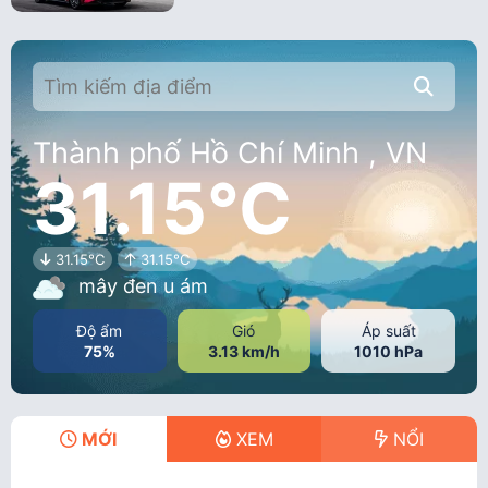
Thành phố Hồ Chí Minh , VN
31.15°C
31.15°C
31.15°C
mây đen u ám
Độ ẩm
Gió
Áp suất
75%
3.13 km/h
1010 hPa
MỚI
XEM
NỔI