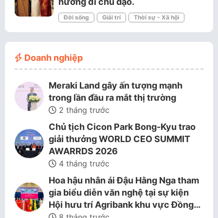
hướng đi chủ đạo.
Đời sống
Giải trí
Thời sự - Xã hội
Doanh nghiệp
Meraki Land gây ấn tượng mạnh
trong lần đầu ra mắt thị trường
2 tháng trước
Chủ tịch Cicon Park Bong-Kyu trao
giải thưởng WORLD CEO SUMMIT
AWARRDS 2026
4 tháng trước
Hoa hậu nhân ái Đậu Hằng Nga tham
gia biểu diễn văn nghệ tại sự kiện
Hội hưu trí Agribank khu vực Đồng…
8 tháng trước