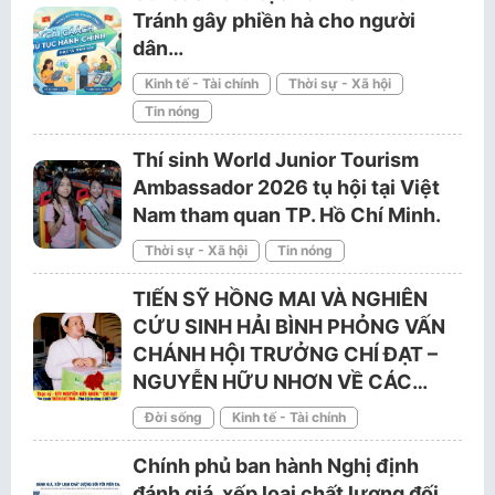
Tránh gây phiền hà cho người
dân…
Kinh tế - Tài chính
Thời sự - Xã hội
Tin nóng
Thí sinh World Junior Tourism
Ambassador 2026 tụ hội tại Việt
Nam tham quan TP. Hồ Chí Minh.
Thời sự - Xã hội
Tin nóng
TIẾN SỸ HỒNG MAI VÀ NGHIÊN
CỨU SINH HẢI BÌNH PHỎNG VẤN
CHÁNH HỘI TRƯỞNG CHÍ ĐẠT –
NGUYỄN HỮU NHƠN VỀ CÁC…
Đời sống
Kinh tế - Tài chính
Chính phủ ban hành Nghị định
đánh giá, xếp loại chất lượng đối