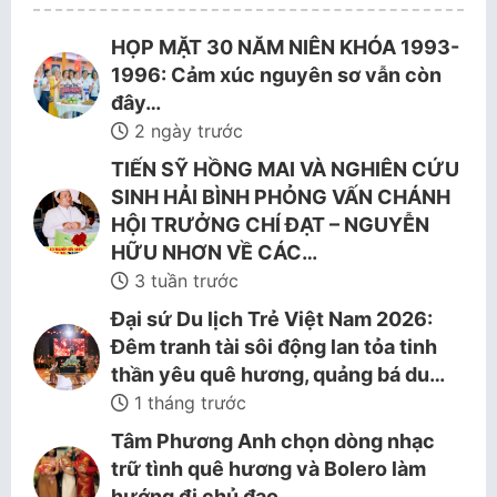
HỌP MẶT 30 NĂM NIÊN KHÓA 1993-
1996: Cảm xúc nguyên sơ vẫn còn
đây…
2 ngày trước
TIẾN SỸ HỒNG MAI VÀ NGHIÊN CỨU
SINH HẢI BÌNH PHỎNG VẤN CHÁNH
HỘI TRƯỞNG CHÍ ĐẠT – NGUYỄN
HỮU NHƠN VỀ CÁC…
3 tuần trước
Đại sứ Du lịch Trẻ Việt Nam 2026:
Đêm tranh tài sôi động lan tỏa tinh
thần yêu quê hương, quảng bá du…
1 tháng trước
Tâm Phương Anh chọn dòng nhạc
trữ tình quê hương và Bolero làm
hướng đi chủ đạo.