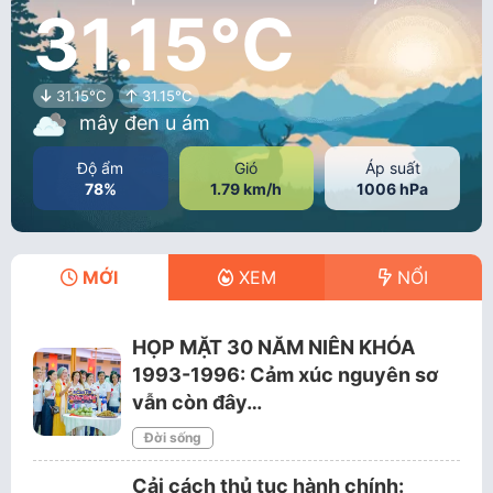
31.15°C
31.15°C
31.15°C
mây đen u ám
Độ ẩm
Gió
Áp suất
78%
1.79 km/h
1006 hPa
MỚI
XEM
NỔI
HỌP MẶT 30 NĂM NIÊN KHÓA
1993-1996: Cảm xúc nguyên sơ
vẫn còn đây…
Đời sống
Cải cách thủ tục hành chính: