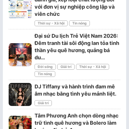
với đơn vị sự nghiệp công lập và
viên chức
Thời sự - Xã hội
Tin nóng
Đại sứ Du lịch Trẻ Việt Nam 2026:
Đêm tranh tài sôi động lan tỏa tinh
thần yêu quê hương, quảng bá
du…
Đời sống
Giải trí
Thời sự - Xã hội
Tin nóng
DJ Tiffany và hành trình đam mê
âm nhạc bằng tình yêu mảnh liệt.
Giải trí
Tâm Phương Anh chọn dòng nhạc
trữ tình quê hương và Bolero làm