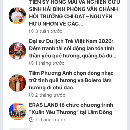
TIẾN SỸ HỒNG MAI VÀ NGHIÊN CỨU
SINH HẢI BÌNH PHỎNG VẤN CHÁNH
HỘI TRƯỞNG CHÍ ĐẠT – NGUYỄN
HỮU NHƠN VỀ CÁC…
3 tuần trước
Đại sứ Du lịch Trẻ Việt Nam 2026:
Đêm tranh tài sôi động lan tỏa tinh
thần yêu quê hương, quảng bá du…
1 tháng trước
Tâm Phương Anh chọn dòng nhạc
trữ tình quê hương và Bolero làm
hướng đi chủ đạo.
2 tháng trước
ERAS LAND tổ chức chương trình
“Xuân Yêu Thương” tại Lâm Đồng
7 tháng trước