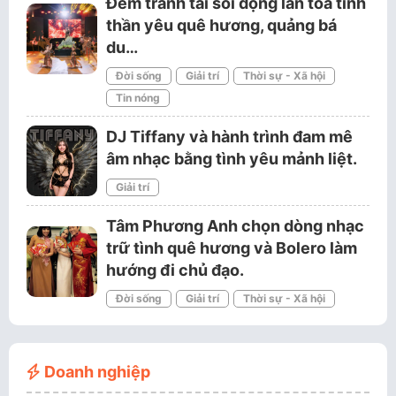
Đêm tranh tài sôi động lan tỏa tinh
thần yêu quê hương, quảng bá
du…
Đời sống
Giải trí
Thời sự - Xã hội
Tin nóng
DJ Tiffany và hành trình đam mê
âm nhạc bằng tình yêu mảnh liệt.
Giải trí
Tâm Phương Anh chọn dòng nhạc
trữ tình quê hương và Bolero làm
hướng đi chủ đạo.
Đời sống
Giải trí
Thời sự - Xã hội
Doanh nghiệp