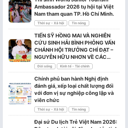
Ambassador 2026 tụ hội tại Việt
Nam tham quan TP. Hồ Chí Minh.
Thời sự - Xã hội
Tin nóng
TIẾN SỸ HỒNG MAI VÀ NGHIÊN
CỨU SINH HẢI BÌNH PHỎNG VẤN
CHÁNH HỘI TRƯỞNG CHÍ ĐẠT –
NGUYỄN HỮU NHƠN VỀ CÁC…
Đời sống
Kinh tế - Tài chính
Chính phủ ban hành Nghị định
đánh giá, xếp loại chất lượng đối
với đơn vị sự nghiệp công lập và
viên chức
Thời sự - Xã hội
Tin nóng
Đại sứ Du lịch Trẻ Việt Nam 2026: