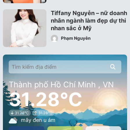
Tiffany Nguyễn – nữ doanh
nhân ngành làm đẹp dự thi
nhan sắc ở Mỹ
Phạm Nguyễn
Thành phố Hồ Chí Minh , VN
31.28°C
31.28°C
31.28°C
mây đen u ám