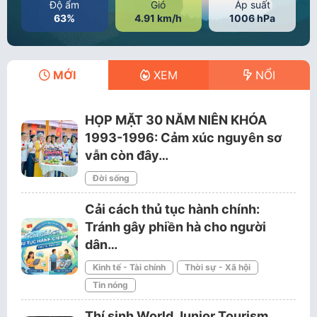
Độ ẩm
Gió
Áp suất
63%
4.91 km/h
1006 hPa
MỚI
XEM
NỔI
HỌP MẶT 30 NĂM NIÊN KHÓA
1993-1996: Cảm xúc nguyên sơ
vẫn còn đây…
Đời sống
Cải cách thủ tục hành chính:
Tránh gây phiền hà cho người
dân…
Kinh tế - Tài chính
Thời sự - Xã hội
Tin nóng
Thí sinh World Junior Tourism