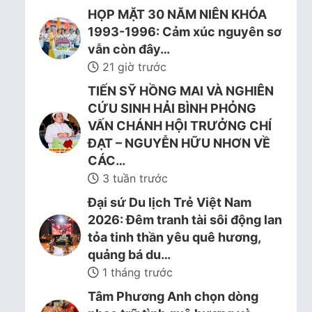
HỌP MẶT 30 NĂM NIÊN KHÓA
1993-1996: Cảm xúc nguyên sơ
vẫn còn đây…
21 giờ trước
TIẾN SỸ HỒNG MAI VÀ NGHIÊN
CỨU SINH HẢI BÌNH PHỎNG
VẤN CHÁNH HỘI TRƯỞNG CHÍ
ĐẠT – NGUYỄN HỮU NHƠN VỀ
CÁC…
3 tuần trước
Đại sứ Du lịch Trẻ Việt Nam
2026: Đêm tranh tài sôi động lan
tỏa tinh thần yêu quê hương,
quảng bá du…
1 tháng trước
Tâm Phương Anh chọn dòng