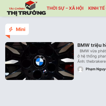
THỜI SỰ – XÃ HỘI
KINH TẾ 
Mini
BMW triệu hồ
BMW vừa phát lệ
ở hệ thống pha
Ảnh: thebraker
Phạm Nguy