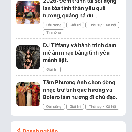
2026: Đêm tranh tài sôi động
lan tỏa tinh thần yêu quê
hương, quảng bá du…
Đời sống
Giải trí
Thời sự - Xã hội
Tin nóng
DJ Tiffany và hành trình đam
mê âm nhạc bằng tình yêu
mảnh liệt.
Giải trí
Tâm Phương Anh chọn dòng
nhạc trữ tình quê hương và
Bolero làm hướng đi chủ đạo.
Đời sống
Giải trí
Thời sự - Xã hội
Doanh nghiệp