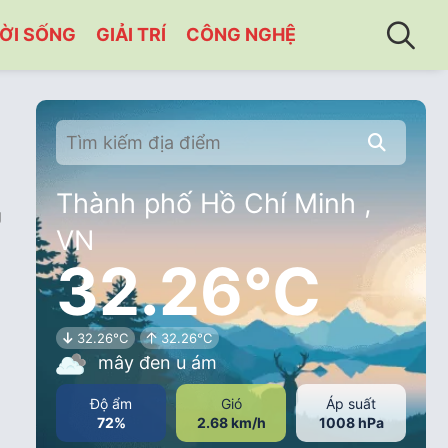
ỜI SỐNG
GIẢI TRÍ
CÔNG NGHỆ
Thành phố Hồ Chí Minh ,
g
VN
32.26°C
32.26°C
32.26°C
mây đen u ám
Độ ẩm
Gió
Áp suất
72%
2.68 km/h
1008 hPa