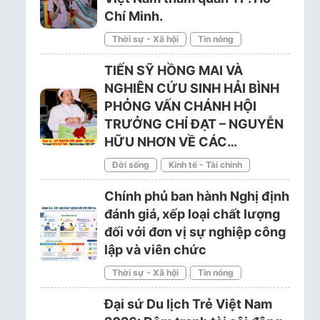
Chí Minh.
Thời sự - Xã hội
Tin nóng
TIẾN SỸ HỒNG MAI VÀ
NGHIÊN CỨU SINH HẢI BÌNH
PHỎNG VẤN CHÁNH HỘI
TRƯỞNG CHÍ ĐẠT – NGUYỄN
HỮU NHƠN VỀ CÁC…
Đời sống
Kinh tế - Tài chính
Chính phủ ban hành Nghị định
đánh giá, xếp loại chất lượng
đối với đơn vị sự nghiệp công
lập và viên chức
Thời sự - Xã hội
Tin nóng
Đại sứ Du lịch Trẻ Việt Nam