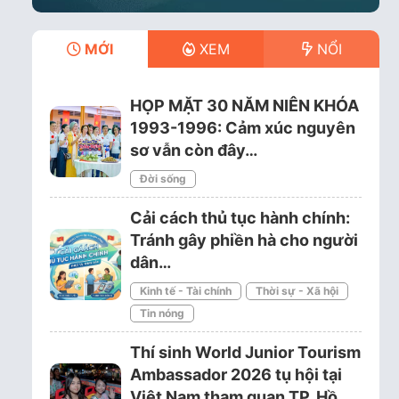
MỚI
XEM
NỔI
HỌP MẶT 30 NĂM NIÊN KHÓA
1993-1996: Cảm xúc nguyên
sơ vẫn còn đây…
Đời sống
Cải cách thủ tục hành chính:
Tránh gây phiền hà cho người
dân…
Kinh tế - Tài chính
Thời sự - Xã hội
Tin nóng
Thí sinh World Junior Tourism
Ambassador 2026 tụ hội tại
Việt Nam tham quan TP. Hồ