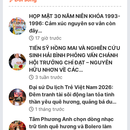
HỌP MẶT 30 NĂM NIÊN KHÓA 1993-
1996: Cảm xúc nguyên sơ vẫn còn
đây…
17 giờ trước
TIẾN SỸ HỒNG MAI VÀ NGHIÊN CỨU
SINH HẢI BÌNH PHỎNG VẤN CHÁNH
HỘI TRƯỞNG CHÍ ĐẠT – NGUYỄN
HỮU NHƠN VỀ CÁC…
3 tuần trước
Đại sứ Du lịch Trẻ Việt Nam 2026:
Đêm tranh tài sôi động lan tỏa tinh
thần yêu quê hương, quảng bá du…
1 tháng trước
Tâm Phương Anh chọn dòng nhạc
trữ tình quê hương và Bolero làm