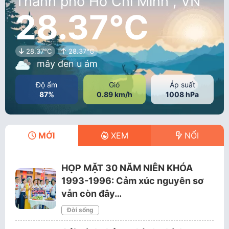
Thành phố Hồ Chí Minh , VN
28.37°C
28.37°C
28.37°C
mây đen u ám
Độ ẩm
Gió
Áp suất
87%
0.89 km/h
1008 hPa
MỚI
XEM
NỔI
HỌP MẶT 30 NĂM NIÊN KHÓA
1993-1996: Cảm xúc nguyên sơ
vẫn còn đây…
Đời sống