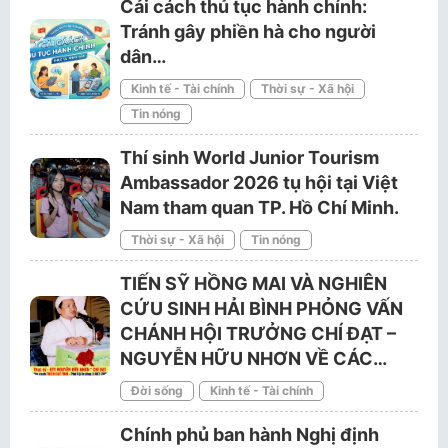
Cải cách thủ tục hành chính:
Tránh gây phiền hà cho người
dân…
Kinh tế - Tài chính
Thời sự - Xã hội
Tin nóng
Thí sinh World Junior Tourism
Ambassador 2026 tụ hội tại Việt
Nam tham quan TP. Hồ Chí Minh.
Thời sự - Xã hội
Tin nóng
TIẾN SỸ HỒNG MAI VÀ NGHIÊN
CỨU SINH HẢI BÌNH PHỎNG VẤN
CHÁNH HỘI TRƯỞNG CHÍ ĐẠT –
NGUYỄN HỮU NHƠN VỀ CÁC…
Đời sống
Kinh tế - Tài chính
Chính phủ ban hành Nghị định