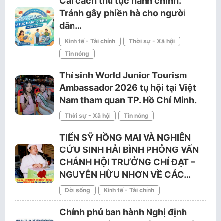
Cải cách thủ tục hành chính:
Tránh gây phiền hà cho người
dân…
Kinh tế - Tài chính
Thời sự - Xã hội
Tin nóng
Thí sinh World Junior Tourism
Ambassador 2026 tụ hội tại Việt
Nam tham quan TP. Hồ Chí Minh.
Thời sự - Xã hội
Tin nóng
TIẾN SỸ HỒNG MAI VÀ NGHIÊN
CỨU SINH HẢI BÌNH PHỎNG VẤN
CHÁNH HỘI TRƯỞNG CHÍ ĐẠT –
NGUYỄN HỮU NHƠN VỀ CÁC…
Đời sống
Kinh tế - Tài chính
Chính phủ ban hành Nghị định