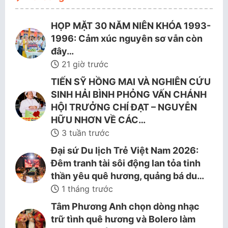
HỌP MẶT 30 NĂM NIÊN KHÓA 1993-
1996: Cảm xúc nguyên sơ vẫn còn
đây…
21 giờ trước
TIẾN SỸ HỒNG MAI VÀ NGHIÊN CỨU
SINH HẢI BÌNH PHỎNG VẤN CHÁNH
HỘI TRƯỞNG CHÍ ĐẠT – NGUYỄN
HỮU NHƠN VỀ CÁC…
3 tuần trước
Đại sứ Du lịch Trẻ Việt Nam 2026:
Đêm tranh tài sôi động lan tỏa tinh
thần yêu quê hương, quảng bá du…
1 tháng trước
Tâm Phương Anh chọn dòng nhạc
trữ tình quê hương và Bolero làm