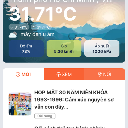
31.71°C
31.71°C
31.71°C
mây đen u ám
Độ ẩm
Gió
Áp suất
73%
5.36 km/h
1006 hPa
MỚI
XEM
NỔI
HỌP MẶT 30 NĂM NIÊN KHÓA
1993-1996: Cảm xúc nguyên sơ
vẫn còn đây…
Đời sống