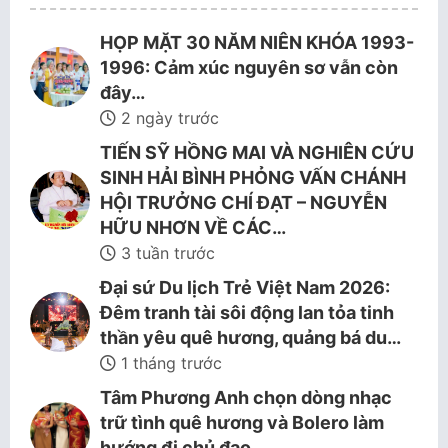
HỌP MẶT 30 NĂM NIÊN KHÓA 1993-
1996: Cảm xúc nguyên sơ vẫn còn
đây…
2 ngày trước
TIẾN SỸ HỒNG MAI VÀ NGHIÊN CỨU
SINH HẢI BÌNH PHỎNG VẤN CHÁNH
HỘI TRƯỞNG CHÍ ĐẠT – NGUYỄN
HỮU NHƠN VỀ CÁC…
3 tuần trước
Đại sứ Du lịch Trẻ Việt Nam 2026:
Đêm tranh tài sôi động lan tỏa tinh
thần yêu quê hương, quảng bá du…
1 tháng trước
Tâm Phương Anh chọn dòng nhạc
trữ tình quê hương và Bolero làm
hướng đi chủ đạo.