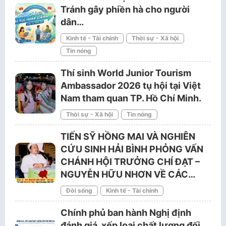
Tránh gây phiền hà cho người
dân…
Kinh tế - Tài chính
Thời sự - Xã hội
Tin nóng
Thí sinh World Junior Tourism
Ambassador 2026 tụ hội tại Việt
Nam tham quan TP. Hồ Chí Minh.
Thời sự - Xã hội
Tin nóng
TIẾN SỸ HỒNG MAI VÀ NGHIÊN
CỨU SINH HẢI BÌNH PHỎNG VẤN
CHÁNH HỘI TRƯỞNG CHÍ ĐẠT –
NGUYỄN HỮU NHƠN VỀ CÁC…
Đời sống
Kinh tế - Tài chính
Chính phủ ban hành Nghị định
đánh giá, xếp loại chất lượng đối