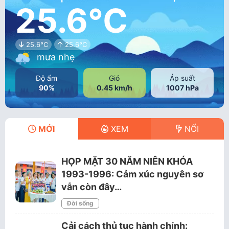
25.6°C
25.6°C
25.6°C
mưa nhẹ
Độ ẩm
Gió
Áp suất
90%
0.45 km/h
1007 hPa
MỚI
XEM
NỔI
HỌP MẶT 30 NĂM NIÊN KHÓA
1993-1996: Cảm xúc nguyên sơ
vẫn còn đây…
Đời sống
Cải cách thủ tục hành chính: