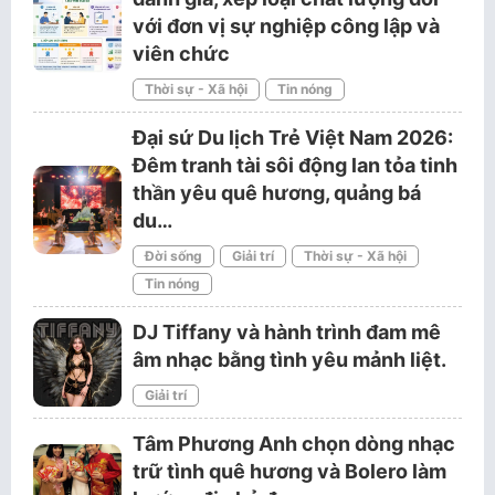
với đơn vị sự nghiệp công lập và
viên chức
Thời sự - Xã hội
Tin nóng
Đại sứ Du lịch Trẻ Việt Nam 2026:
Đêm tranh tài sôi động lan tỏa tinh
thần yêu quê hương, quảng bá
du…
Đời sống
Giải trí
Thời sự - Xã hội
Tin nóng
DJ Tiffany và hành trình đam mê
âm nhạc bằng tình yêu mảnh liệt.
Giải trí
Tâm Phương Anh chọn dòng nhạc
trữ tình quê hương và Bolero làm