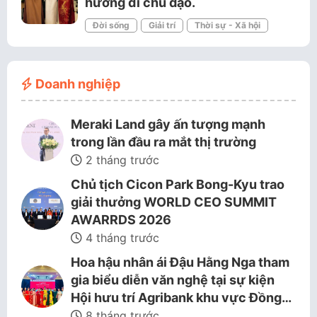
hướng đi chủ đạo.
Đời sống
Giải trí
Thời sự - Xã hội
Doanh nghiệp
Meraki Land gây ấn tượng mạnh
trong lần đầu ra mắt thị trường
2 tháng trước
Chủ tịch Cicon Park Bong-Kyu trao
giải thưởng WORLD CEO SUMMIT
AWARRDS 2026
4 tháng trước
Hoa hậu nhân ái Đậu Hằng Nga tham
gia biểu diễn văn nghệ tại sự kiện
Hội hưu trí Agribank khu vực Đồng…
8 tháng trước