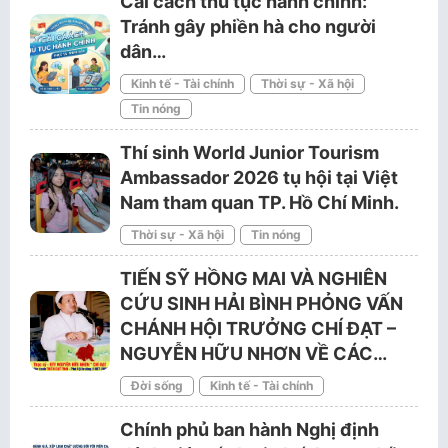
Cải cách thủ tục hành chính:
Tránh gây phiền hà cho người
dân…
Kinh tế - Tài chính
Thời sự - Xã hội
Tin nóng
Thí sinh World Junior Tourism
Ambassador 2026 tụ hội tại Việt
Nam tham quan TP. Hồ Chí Minh.
Thời sự - Xã hội
Tin nóng
TIẾN SỸ HỒNG MAI VÀ NGHIÊN
CỨU SINH HẢI BÌNH PHỎNG VẤN
CHÁNH HỘI TRƯỞNG CHÍ ĐẠT –
NGUYỄN HỮU NHƠN VỀ CÁC…
Đời sống
Kinh tế - Tài chính
Chính phủ ban hành Nghị định