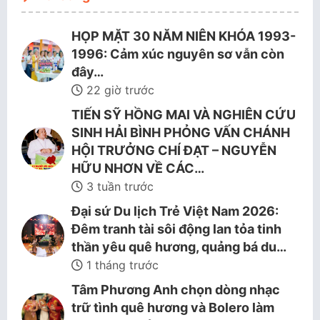
HỌP MẶT 30 NĂM NIÊN KHÓA 1993-
1996: Cảm xúc nguyên sơ vẫn còn
đây…
22 giờ trước
TIẾN SỸ HỒNG MAI VÀ NGHIÊN CỨU
SINH HẢI BÌNH PHỎNG VẤN CHÁNH
HỘI TRƯỞNG CHÍ ĐẠT – NGUYỄN
HỮU NHƠN VỀ CÁC…
3 tuần trước
Đại sứ Du lịch Trẻ Việt Nam 2026:
Đêm tranh tài sôi động lan tỏa tinh
thần yêu quê hương, quảng bá du…
1 tháng trước
Tâm Phương Anh chọn dòng nhạc
trữ tình quê hương và Bolero làm