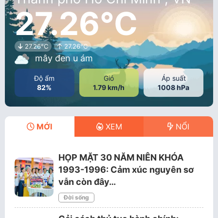
27.26°C
27.26°C
27.26°C
mây đen u ám
Độ ẩm
Gió
Áp suất
82%
1.79 km/h
1008 hPa
MỚI
XEM
NỔI
HỌP MẶT 30 NĂM NIÊN KHÓA
1993-1996: Cảm xúc nguyên sơ
vẫn còn đây…
Đời sống