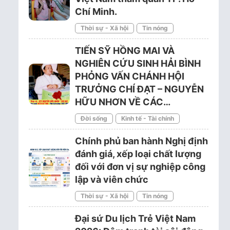
Chí Minh.
Thời sự - Xã hội
Tin nóng
TIẾN SỸ HỒNG MAI VÀ
NGHIÊN CỨU SINH HẢI BÌNH
PHỎNG VẤN CHÁNH HỘI
TRƯỞNG CHÍ ĐẠT – NGUYỄN
HỮU NHƠN VỀ CÁC…
Đời sống
Kinh tế - Tài chính
Chính phủ ban hành Nghị định
đánh giá, xếp loại chất lượng
đối với đơn vị sự nghiệp công
lập và viên chức
Thời sự - Xã hội
Tin nóng
Đại sứ Du lịch Trẻ Việt Nam