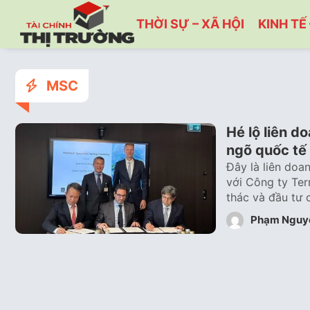
THỜI SỰ – XÃ HỘI
KINH TẾ 
MSC
Hé lộ liên d
ngõ quốc tế
Đây là liên doa
với Công ty Ter
thác và đầu tư 
Phạm Nguy