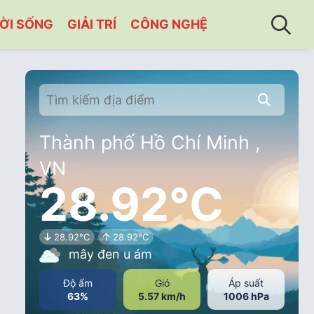
ỜI SỐNG
GIẢI TRÍ
CÔNG NGHỆ
Thành phố Hồ Chí Minh ,
VN
C
28.92°C
28.92°C
28.92°C
mây đen u ám
Độ ẩm
Gió
Áp suất
63%
5.57 km/h
1006 hPa