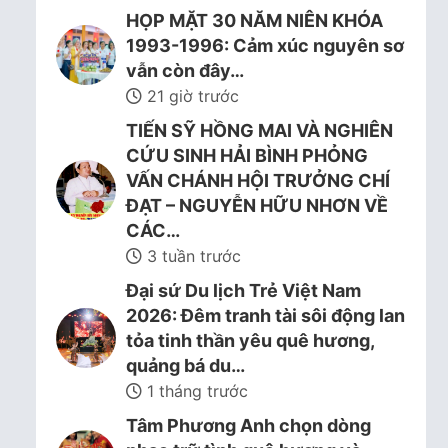
HỌP MẶT 30 NĂM NIÊN KHÓA
1993-1996: Cảm xúc nguyên sơ
vẫn còn đây…
21 giờ trước
TIẾN SỸ HỒNG MAI VÀ NGHIÊN
CỨU SINH HẢI BÌNH PHỎNG
VẤN CHÁNH HỘI TRƯỞNG CHÍ
ĐẠT – NGUYỄN HỮU NHƠN VỀ
CÁC…
3 tuần trước
Đại sứ Du lịch Trẻ Việt Nam
2026: Đêm tranh tài sôi động lan
tỏa tinh thần yêu quê hương,
quảng bá du…
1 tháng trước
Tâm Phương Anh chọn dòng