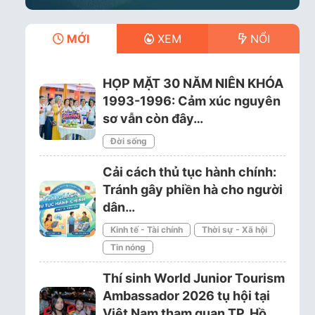
MỚI
XEM
NỔI
HỌP MẶT 30 NĂM NIÊN KHÓA
1993-1996: Cảm xúc nguyên
sơ vẫn còn đây…
Đời sống
Cải cách thủ tục hành chính:
Tránh gây phiền hà cho người
dân…
Kinh tế - Tài chính
Thời sự - Xã hội
Tin nóng
Thí sinh World Junior Tourism
Ambassador 2026 tụ hội tại
Việt Nam tham quan TP. Hồ