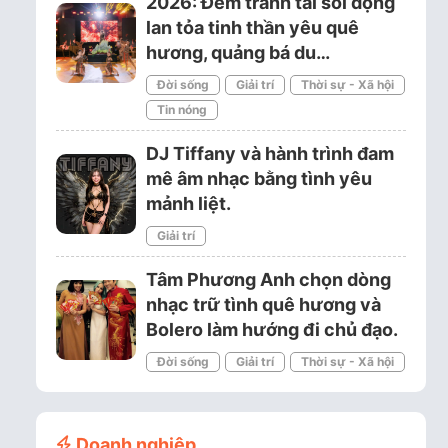
2026: Đêm tranh tài sôi động
lan tỏa tinh thần yêu quê
hương, quảng bá du…
Đời sống
Giải trí
Thời sự - Xã hội
Tin nóng
DJ Tiffany và hành trình đam
mê âm nhạc bằng tình yêu
mảnh liệt.
Giải trí
Tâm Phương Anh chọn dòng
nhạc trữ tình quê hương và
Bolero làm hướng đi chủ đạo.
Đời sống
Giải trí
Thời sự - Xã hội
Doanh nghiệp