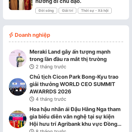
hướng đi chủ đạo.
Đời sống
Giải trí
Thời sự - Xã hội
Doanh nghiệp
Meraki Land gây ấn tượng mạnh
trong lần đầu ra mắt thị trường
2 tháng trước
Chủ tịch Cicon Park Bong-Kyu trao
giải thưởng WORLD CEO SUMMIT
AWARRDS 2026
4 tháng trước
Hoa hậu nhân ái Đậu Hằng Nga tham
gia biểu diễn văn nghệ tại sự kiện
Hội hưu trí Agribank khu vực Đồng…
8 tháng trước