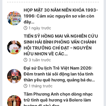
HỌP MẶT 30 NĂM NIÊN KHÓA 1993-
1996: Cảm xúc nguyên sơ vẫn còn
đây…
1 ngày trước
TIẾN SỸ HỒNG MAI VÀ NGHIÊN CỨU
SINH HẢI BÌNH PHỎNG VẤN CHÁNH
HỘI TRƯỞNG CHÍ ĐẠT – NGUYỄN
HỮU NHƠN VỀ CÁC…
3 tuần trước
Đại sứ Du lịch Trẻ Việt Nam 2026:
Đêm tranh tài sôi động lan tỏa tinh
thần yêu quê hương, quảng bá du…
1 tháng trước
Tâm Phương Anh chọn dòng nhạc
trữ tình quê hương và Bolero làm
hướng đi chủ đạo.