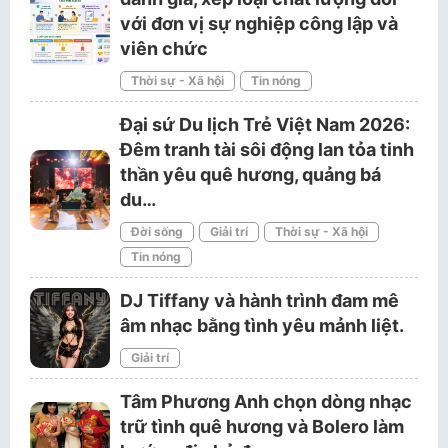
với đơn vị sự nghiệp công lập và
viên chức
Thời sự - Xã hội
Tin nóng
Đại sứ Du lịch Trẻ Việt Nam 2026:
Đêm tranh tài sôi động lan tỏa tinh
thần yêu quê hương, quảng bá
du…
Đời sống
Giải trí
Thời sự - Xã hội
Tin nóng
DJ Tiffany và hành trình đam mê
âm nhạc bằng tình yêu mảnh liệt.
Giải trí
Tâm Phương Anh chọn dòng nhạc
trữ tình quê hương và Bolero làm