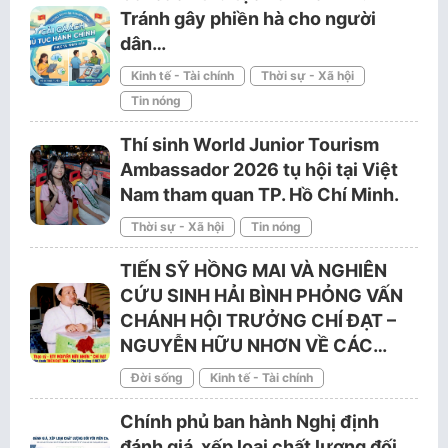
Tránh gây phiền hà cho người
dân…
Kinh tế - Tài chính
Thời sự - Xã hội
Tin nóng
Thí sinh World Junior Tourism
Ambassador 2026 tụ hội tại Việt
Nam tham quan TP. Hồ Chí Minh.
Thời sự - Xã hội
Tin nóng
TIẾN SỸ HỒNG MAI VÀ NGHIÊN
CỨU SINH HẢI BÌNH PHỎNG VẤN
CHÁNH HỘI TRƯỞNG CHÍ ĐẠT –
NGUYỄN HỮU NHƠN VỀ CÁC…
Đời sống
Kinh tế - Tài chính
Chính phủ ban hành Nghị định
đánh giá, xếp loại chất lượng đối