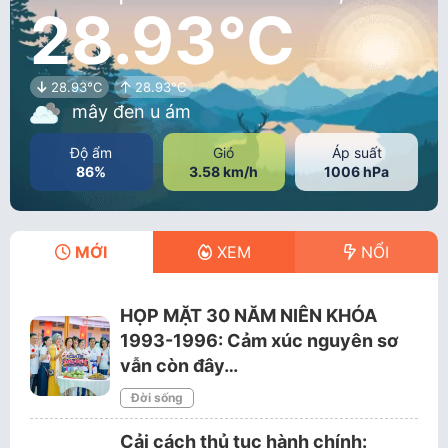
28.93°C
28.93°C
28.93°C
mây đen u ám
Độ ẩm
Gió
Áp suất
86%
3.58 km/h
1006 hPa
MỚI
XEM
NỔI
HỌP MẶT 30 NĂM NIÊN KHÓA
1993-1996: Cảm xúc nguyên sơ
vẫn còn đây…
Đời sống
Cải cách thủ tục hành chính: