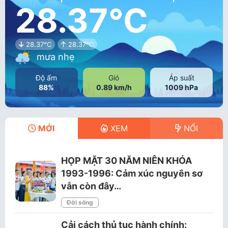
28.37°C
28.37°C
28.37°C
mưa nhẹ
Độ ẩm
Gió
Áp suất
88%
0.89 km/h
1009 hPa
MỚI
XEM
NỔI
HỌP MẶT 30 NĂM NIÊN KHÓA
1993-1996: Cảm xúc nguyên sơ
vẫn còn đây…
Đời sống
Cải cách thủ tục hành chính: