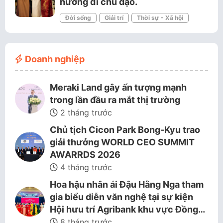
hướng đi chủ đạo.
Đời sống
Giải trí
Thời sự - Xã hội
Doanh nghiệp
Meraki Land gây ấn tượng mạnh
trong lần đầu ra mắt thị trường
2 tháng trước
Chủ tịch Cicon Park Bong-Kyu trao
giải thưởng WORLD CEO SUMMIT
AWARRDS 2026
4 tháng trước
Hoa hậu nhân ái Đậu Hằng Nga tham
gia biểu diễn văn nghệ tại sự kiện
Hội hưu trí Agribank khu vực Đồng…
8 tháng trước