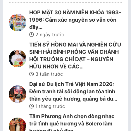
HỌP MẶT 30 NĂM NIÊN KHÓA 1993-
1996: Cảm xúc nguyên sơ vẫn còn
đây…
2 ngày trước
TIẾN SỸ HỒNG MAI VÀ NGHIÊN CỨU
SINH HẢI BÌNH PHỎNG VẤN CHÁNH
HỘI TRƯỞNG CHÍ ĐẠT – NGUYỄN
HỮU NHƠN VỀ CÁC…
3 tuần trước
Đại sứ Du lịch Trẻ Việt Nam 2026:
Đêm tranh tài sôi động lan tỏa tinh
thần yêu quê hương, quảng bá du…
1 tháng trước
Tâm Phương Anh chọn dòng nhạc
trữ tình quê hương và Bolero làm
hướng đi chủ đạo.