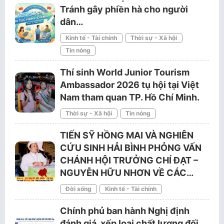
Tránh gây phiền hà cho người
dân…
Kinh tế - Tài chính
Thời sự - Xã hội
Tin nóng
Thí sinh World Junior Tourism
Ambassador 2026 tụ hội tại Việt
Nam tham quan TP. Hồ Chí Minh.
Thời sự - Xã hội
Tin nóng
TIẾN SỸ HỒNG MAI VÀ NGHIÊN
CỨU SINH HẢI BÌNH PHỎNG VẤN
CHÁNH HỘI TRƯỞNG CHÍ ĐẠT –
NGUYỄN HỮU NHƠN VỀ CÁC…
Đời sống
Kinh tế - Tài chính
Chính phủ ban hành Nghị định
đánh giá, xếp loại chất lượng đối