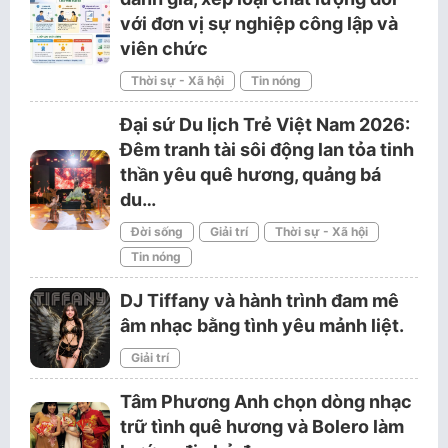
với đơn vị sự nghiệp công lập và
viên chức
Thời sự - Xã hội
Tin nóng
Đại sứ Du lịch Trẻ Việt Nam 2026:
Đêm tranh tài sôi động lan tỏa tinh
thần yêu quê hương, quảng bá
du…
Đời sống
Giải trí
Thời sự - Xã hội
Tin nóng
DJ Tiffany và hành trình đam mê
âm nhạc bằng tình yêu mảnh liệt.
Giải trí
Tâm Phương Anh chọn dòng nhạc
trữ tình quê hương và Bolero làm