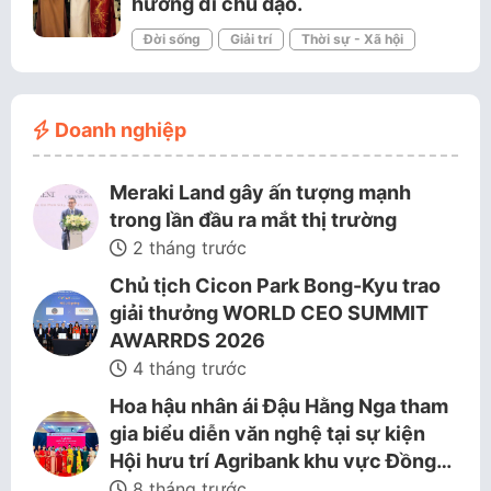
hướng đi chủ đạo.
Đời sống
Giải trí
Thời sự - Xã hội
Doanh nghiệp
Meraki Land gây ấn tượng mạnh
trong lần đầu ra mắt thị trường
2 tháng trước
Chủ tịch Cicon Park Bong-Kyu trao
giải thưởng WORLD CEO SUMMIT
AWARRDS 2026
4 tháng trước
Hoa hậu nhân ái Đậu Hằng Nga tham
gia biểu diễn văn nghệ tại sự kiện
Hội hưu trí Agribank khu vực Đồng…
8 tháng trước