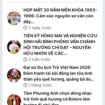
HỌP MẶT 30 NĂM NIÊN KHÓA 1993-
1996: Cảm xúc nguyên sơ vẫn còn
đây…
2 ngày trước
TIẾN SỸ HỒNG MAI VÀ NGHIÊN CỨU
SINH HẢI BÌNH PHỎNG VẤN CHÁNH
HỘI TRƯỞNG CHÍ ĐẠT – NGUYỄN
HỮU NHƠN VỀ CÁC…
3 tuần trước
Đại sứ Du lịch Trẻ Việt Nam 2026:
Đêm tranh tài sôi động lan tỏa tinh
thần yêu quê hương, quảng bá du…
1 tháng trước
Tâm Phương Anh chọn dòng nhạc
trữ tình quê hương và Bolero làm
hướng đi chủ đạo.