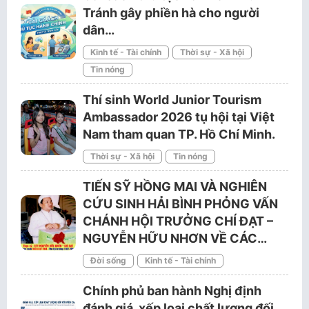
Tránh gây phiền hà cho người
dân…
Kinh tế - Tài chính
Thời sự - Xã hội
Tin nóng
Thí sinh World Junior Tourism
Ambassador 2026 tụ hội tại Việt
Nam tham quan TP. Hồ Chí Minh.
Thời sự - Xã hội
Tin nóng
TIẾN SỸ HỒNG MAI VÀ NGHIÊN
CỨU SINH HẢI BÌNH PHỎNG VẤN
CHÁNH HỘI TRƯỞNG CHÍ ĐẠT –
NGUYỄN HỮU NHƠN VỀ CÁC…
Đời sống
Kinh tế - Tài chính
Chính phủ ban hành Nghị định
đánh giá, xếp loại chất lượng đối