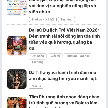
với đơn vị sự nghiệp công lập và
viên chức
Thời sự - Xã hội
Tin nóng
Đại sứ Du lịch Trẻ Việt Nam 2026:
Đêm tranh tài sôi động lan tỏa tinh
thần yêu quê hương, quảng bá
du…
Đời sống
Giải trí
Thời sự - Xã hội
Tin nóng
DJ Tiffany và hành trình đam mê
âm nhạc bằng tình yêu mảnh liệt.
Giải trí
Tâm Phương Anh chọn dòng nhạc
trữ tình quê hương và Bolero làm