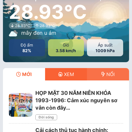
28.93°C
28.93°C
28.93°C
mây đen u ám
Độ ẩm
Gió
Áp suất
82%
3.58 km/h
1009 hPa
MỚI
XEM
NỔI
HỌP MẶT 30 NĂM NIÊN KHÓA
1993-1996: Cảm xúc nguyên sơ
vẫn còn đây…
Đời sống
Cải cách thủ tục hành chính: