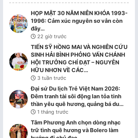
HỌP MẶT 30 NĂM NIÊN KHÓA 1993-
1996: Cảm xúc nguyên sơ vẫn còn
đây…
22 giờ trước
TIẾN SỸ HỒNG MAI VÀ NGHIÊN CỨU
SINH HẢI BÌNH PHỎNG VẤN CHÁNH
HỘI TRƯỞNG CHÍ ĐẠT – NGUYỄN
HỮU NHƠN VỀ CÁC…
3 tuần trước
Đại sứ Du lịch Trẻ Việt Nam 2026:
Đêm tranh tài sôi động lan tỏa tinh
thần yêu quê hương, quảng bá du…
1 tháng trước
Tâm Phương Anh chọn dòng nhạc
trữ tình quê hương và Bolero làm
hướng đi chủ đạo.