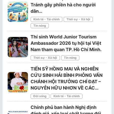
Tránh gây phiền hà cho người
dân…
Kinh tế - Tài chính
Thời sự - Xã hội
Tin nóng
Thí sinh World Junior Tourism
Ambassador 2026 tụ hội tại Việt
Nam tham quan TP. Hồ Chí Minh.
Thời sự - Xã hội
Tin nóng
TIẾN SỸ HỒNG MAI VÀ NGHIÊN
CỨU SINH HẢI BÌNH PHỎNG VẤN
CHÁNH HỘI TRƯỞNG CHÍ ĐẠT –
NGUYỄN HỮU NHƠN VỀ CÁC…
Đời sống
Kinh tế - Tài chính
Chính phủ ban hành Nghị định
đánh giá, xếp loại chất lượng đối