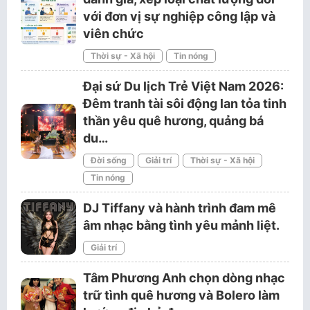
với đơn vị sự nghiệp công lập và
viên chức
Thời sự - Xã hội
Tin nóng
Đại sứ Du lịch Trẻ Việt Nam 2026:
Đêm tranh tài sôi động lan tỏa tinh
thần yêu quê hương, quảng bá
du…
Đời sống
Giải trí
Thời sự - Xã hội
Tin nóng
DJ Tiffany và hành trình đam mê
âm nhạc bằng tình yêu mảnh liệt.
Giải trí
Tâm Phương Anh chọn dòng nhạc
trữ tình quê hương và Bolero làm