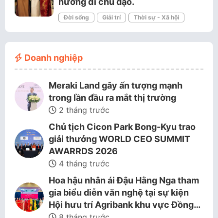
hướng đi chủ đạo.
Đời sống
Giải trí
Thời sự - Xã hội
Doanh nghiệp
Meraki Land gây ấn tượng mạnh
trong lần đầu ra mắt thị trường
2 tháng trước
Chủ tịch Cicon Park Bong-Kyu trao
giải thưởng WORLD CEO SUMMIT
AWARRDS 2026
4 tháng trước
Hoa hậu nhân ái Đậu Hằng Nga tham
gia biểu diễn văn nghệ tại sự kiện
Hội hưu trí Agribank khu vực Đồng…
8 tháng trước