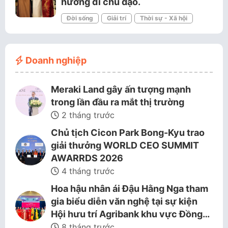
hướng đi chủ đạo.
Đời sống
Giải trí
Thời sự - Xã hội
Doanh nghiệp
Meraki Land gây ấn tượng mạnh
trong lần đầu ra mắt thị trường
2 tháng trước
Chủ tịch Cicon Park Bong-Kyu trao
giải thưởng WORLD CEO SUMMIT
AWARRDS 2026
4 tháng trước
Hoa hậu nhân ái Đậu Hằng Nga tham
gia biểu diễn văn nghệ tại sự kiện
Hội hưu trí Agribank khu vực Đồng…
8 tháng trước