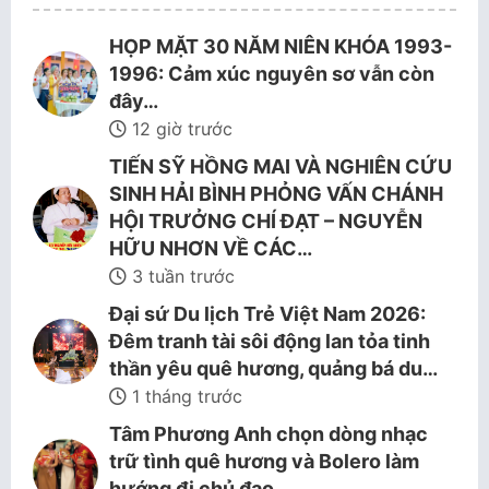
HỌP MẶT 30 NĂM NIÊN KHÓA 1993-
1996: Cảm xúc nguyên sơ vẫn còn
đây…
12 giờ trước
TIẾN SỸ HỒNG MAI VÀ NGHIÊN CỨU
SINH HẢI BÌNH PHỎNG VẤN CHÁNH
HỘI TRƯỞNG CHÍ ĐẠT – NGUYỄN
HỮU NHƠN VỀ CÁC…
3 tuần trước
Đại sứ Du lịch Trẻ Việt Nam 2026:
Đêm tranh tài sôi động lan tỏa tinh
thần yêu quê hương, quảng bá du…
1 tháng trước
Tâm Phương Anh chọn dòng nhạc
trữ tình quê hương và Bolero làm
hướng đi chủ đạo.