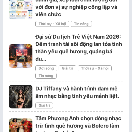
với đơn vị sự nghiệp công lập và
viên chức
Thời sự - Xã hội
Tin nóng
Đại sứ Du lịch Trẻ Việt Nam 2026:
Đêm tranh tài sôi động lan tỏa tinh
thần yêu quê hương, quảng bá
du…
Đời sống
Giải trí
Thời sự - Xã hội
Tin nóng
DJ Tiffany và hành trình đam mê
âm nhạc bằng tình yêu mảnh liệt.
Giải trí
Tâm Phương Anh chọn dòng nhạc
trữ tình quê hương và Bolero làm