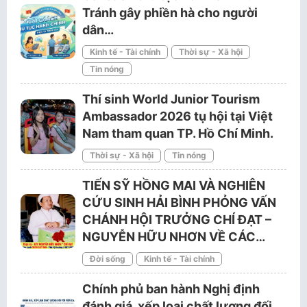
Tránh gây phiền hà cho người
dân…
Kinh tế - Tài chính
Thời sự - Xã hội
Tin nóng
Thí sinh World Junior Tourism
Ambassador 2026 tụ hội tại Việt
Nam tham quan TP. Hồ Chí Minh.
Thời sự - Xã hội
Tin nóng
TIẾN SỸ HỒNG MAI VÀ NGHIÊN
CỨU SINH HẢI BÌNH PHỎNG VẤN
CHÁNH HỘI TRƯỞNG CHÍ ĐẠT –
NGUYỄN HỮU NHƠN VỀ CÁC…
Đời sống
Kinh tế - Tài chính
Chính phủ ban hành Nghị định
đánh giá, xếp loại chất lượng đối