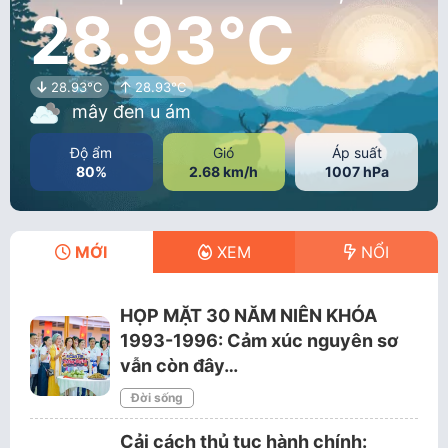
28.93°C
28.93°C
28.93°C
mây đen u ám
Độ ẩm
Gió
Áp suất
80%
2.68 km/h
1007 hPa
MỚI
XEM
NỔI
HỌP MẶT 30 NĂM NIÊN KHÓA
1993-1996: Cảm xúc nguyên sơ
vẫn còn đây…
Đời sống
Cải cách thủ tục hành chính: