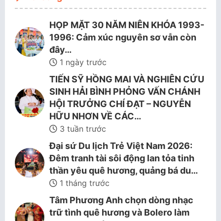
HỌP MẶT 30 NĂM NIÊN KHÓA 1993-
1996: Cảm xúc nguyên sơ vẫn còn
đây…
1 ngày trước
TIẾN SỸ HỒNG MAI VÀ NGHIÊN CỨU
SINH HẢI BÌNH PHỎNG VẤN CHÁNH
HỘI TRƯỞNG CHÍ ĐẠT – NGUYỄN
HỮU NHƠN VỀ CÁC…
3 tuần trước
Đại sứ Du lịch Trẻ Việt Nam 2026:
Đêm tranh tài sôi động lan tỏa tinh
thần yêu quê hương, quảng bá du…
1 tháng trước
Tâm Phương Anh chọn dòng nhạc
trữ tình quê hương và Bolero làm