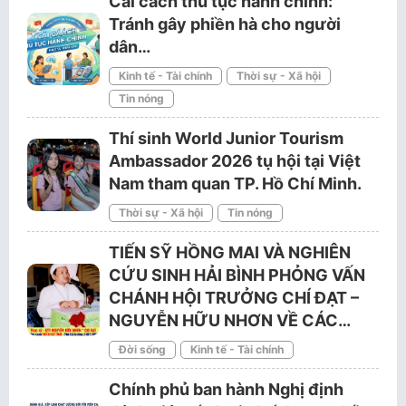
Cải cách thủ tục hành chính:
Tránh gây phiền hà cho người
dân…
Kinh tế - Tài chính
Thời sự - Xã hội
Tin nóng
Thí sinh World Junior Tourism
Ambassador 2026 tụ hội tại Việt
Nam tham quan TP. Hồ Chí Minh.
Thời sự - Xã hội
Tin nóng
TIẾN SỸ HỒNG MAI VÀ NGHIÊN
CỨU SINH HẢI BÌNH PHỎNG VẤN
CHÁNH HỘI TRƯỞNG CHÍ ĐẠT –
NGUYỄN HỮU NHƠN VỀ CÁC…
Đời sống
Kinh tế - Tài chính
Chính phủ ban hành Nghị định