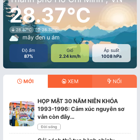
28.37°C
28.37°C
28.37°C
mây đen u ám
Độ ẩm
Gió
Áp suất
87%
2.24 km/h
1008 hPa
MỚI
XEM
NỔI
HỌP MẶT 30 NĂM NIÊN KHÓA
1993-1996: Cảm xúc nguyên sơ
vẫn còn đây…
Đời sống