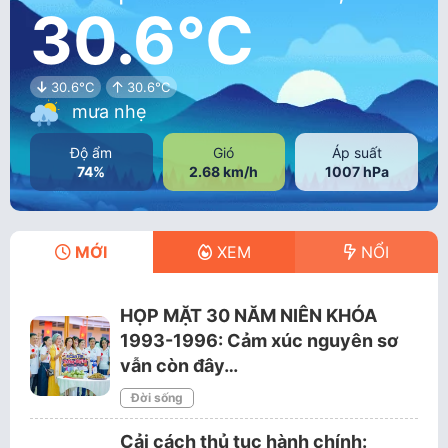
30.6°C
30.6°C
30.6°C
mưa nhẹ
Độ ẩm
Gió
Áp suất
74%
2.68 km/h
1007 hPa
MỚI
XEM
NỔI
HỌP MẶT 30 NĂM NIÊN KHÓA
1993-1996: Cảm xúc nguyên sơ
vẫn còn đây…
Đời sống
Cải cách thủ tục hành chính: