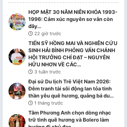
HỌP MẶT 30 NĂM NIÊN KHÓA 1993-
1996: Cảm xúc nguyên sơ vẫn còn
đây…
22 giờ trước
TIẾN SỸ HỒNG MAI VÀ NGHIÊN CỨU
SINH HẢI BÌNH PHỎNG VẤN CHÁNH
HỘI TRƯỞNG CHÍ ĐẠT – NGUYỄN
HỮU NHƠN VỀ CÁC…
3 tuần trước
Đại sứ Du lịch Trẻ Việt Nam 2026:
Đêm tranh tài sôi động lan tỏa tinh
thần yêu quê hương, quảng bá du…
1 tháng trước
Tâm Phương Anh chọn dòng nhạc
trữ tình quê hương và Bolero làm
hướng đi chủ đạo.