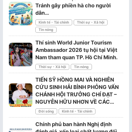
Tránh gây phiền hà cho người
dân…
Kinh tế - Tài chính
Thời sự - Xã hội
Tin nóng
Thí sinh World Junior Tourism
Ambassador 2026 tụ hội tại Việt
Nam tham quan TP. Hồ Chí Minh.
Thời sự - Xã hội
Tin nóng
TIẾN SỸ HỒNG MAI VÀ NGHIÊN
CỨU SINH HẢI BÌNH PHỎNG VẤN
CHÁNH HỘI TRƯỞNG CHÍ ĐẠT –
NGUYỄN HỮU NHƠN VỀ CÁC…
Đời sống
Kinh tế - Tài chính
Chính phủ ban hành Nghị định
đánh giá, xếp loại chất lượng đối