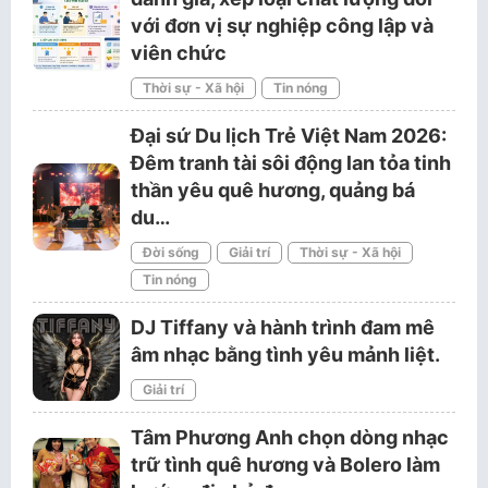
với đơn vị sự nghiệp công lập và
viên chức
Thời sự - Xã hội
Tin nóng
Đại sứ Du lịch Trẻ Việt Nam 2026:
Đêm tranh tài sôi động lan tỏa tinh
thần yêu quê hương, quảng bá
du…
Đời sống
Giải trí
Thời sự - Xã hội
Tin nóng
DJ Tiffany và hành trình đam mê
âm nhạc bằng tình yêu mảnh liệt.
Giải trí
Tâm Phương Anh chọn dòng nhạc
trữ tình quê hương và Bolero làm