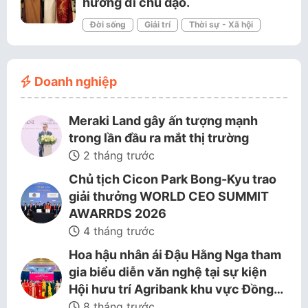
hướng đi chủ đạo.
Đời sống
Giải trí
Thời sự - Xã hội
Doanh nghiệp
Meraki Land gây ấn tượng mạnh
trong lần đầu ra mắt thị trường
2 tháng trước
Chủ tịch Cicon Park Bong-Kyu trao
giải thưởng WORLD CEO SUMMIT
AWARRDS 2026
4 tháng trước
Hoa hậu nhân ái Đậu Hằng Nga tham
gia biểu diễn văn nghệ tại sự kiện
Hội hưu trí Agribank khu vực Đồng…
8 tháng trước