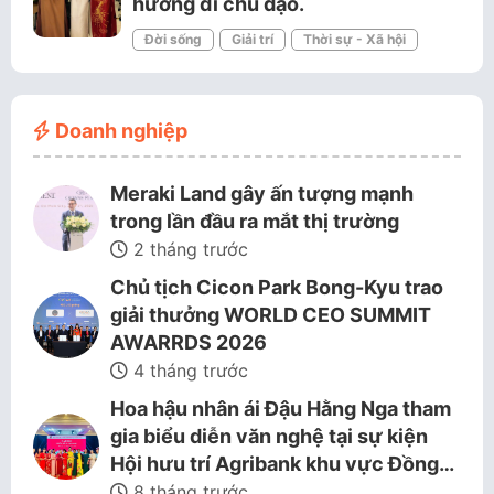
hướng đi chủ đạo.
Đời sống
Giải trí
Thời sự - Xã hội
Doanh nghiệp
Meraki Land gây ấn tượng mạnh
trong lần đầu ra mắt thị trường
2 tháng trước
Chủ tịch Cicon Park Bong-Kyu trao
giải thưởng WORLD CEO SUMMIT
AWARRDS 2026
4 tháng trước
Hoa hậu nhân ái Đậu Hằng Nga tham
gia biểu diễn văn nghệ tại sự kiện
Hội hưu trí Agribank khu vực Đồng…
8 tháng trước