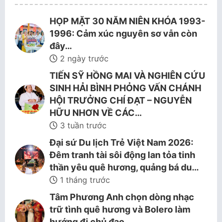
HỌP MẶT 30 NĂM NIÊN KHÓA 1993-
1996: Cảm xúc nguyên sơ vẫn còn
đây…
2 ngày trước
TIẾN SỸ HỒNG MAI VÀ NGHIÊN CỨU
SINH HẢI BÌNH PHỎNG VẤN CHÁNH
HỘI TRƯỞNG CHÍ ĐẠT – NGUYỄN
HỮU NHƠN VỀ CÁC…
3 tuần trước
Đại sứ Du lịch Trẻ Việt Nam 2026:
Đêm tranh tài sôi động lan tỏa tinh
thần yêu quê hương, quảng bá du…
1 tháng trước
Tâm Phương Anh chọn dòng nhạc
trữ tình quê hương và Bolero làm
hướng đi chủ đạo.