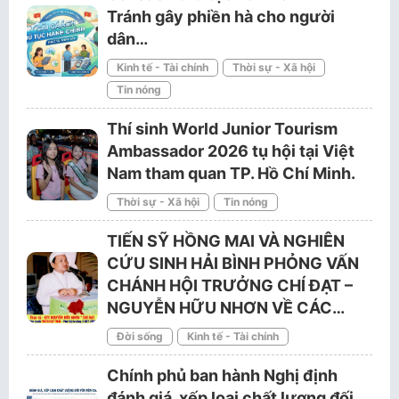
Tránh gây phiền hà cho người
dân…
Kinh tế - Tài chính
Thời sự - Xã hội
Tin nóng
Thí sinh World Junior Tourism
Ambassador 2026 tụ hội tại Việt
Nam tham quan TP. Hồ Chí Minh.
Thời sự - Xã hội
Tin nóng
TIẾN SỸ HỒNG MAI VÀ NGHIÊN
CỨU SINH HẢI BÌNH PHỎNG VẤN
CHÁNH HỘI TRƯỞNG CHÍ ĐẠT –
NGUYỄN HỮU NHƠN VỀ CÁC…
Đời sống
Kinh tế - Tài chính
Chính phủ ban hành Nghị định
đánh giá, xếp loại chất lượng đối