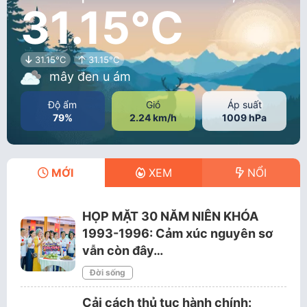
31.15°C
31.15°C
31.15°C
mây đen u ám
Độ ẩm
Gió
Áp suất
79%
2.24 km/h
1009 hPa
MỚI
XEM
NỔI
HỌP MẶT 30 NĂM NIÊN KHÓA
1993-1996: Cảm xúc nguyên sơ
vẫn còn đây…
Đời sống
Cải cách thủ tục hành chính: