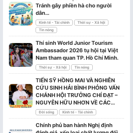
Tránh gây phiền hà cho người
dân…
Kinh tế - Tài chính
Thời sự - Xã hội
Tin nóng
Thí sinh World Junior Tourism
Ambassador 2026 tụ hội tại Việt
Nam tham quan TP. Hồ Chí Minh.
Thời sự - Xã hội
Tin nóng
TIẾN SỸ HỒNG MAI VÀ NGHIÊN
CỨU SINH HẢI BÌNH PHỎNG VẤN
CHÁNH HỘI TRƯỞNG CHÍ ĐẠT –
NGUYỄN HỮU NHƠN VỀ CÁC…
Đời sống
Kinh tế - Tài chính
Chính phủ ban hành Nghị định
đánh giá, xếp loại chất lượng đối