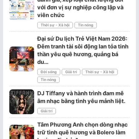
với đơn vị sự nghiệp công lập và
viên chức
Thời sự - Xã hội
Tin nóng
Đại sứ Du lịch Trẻ Việt Nam 2026:
Đêm tranh tài sôi động lan tỏa tinh
thần yêu quê hương, quảng bá
du…
Đời sống
Giải trí
Thời sự - Xã hội
Tin nóng
DJ Tiffany và hành trình đam mê
âm nhạc bằng tình yêu mảnh liệt.
Giải trí
Tâm Phương Anh chọn dòng nhạc
trữ tình quê hương và Bolero làm