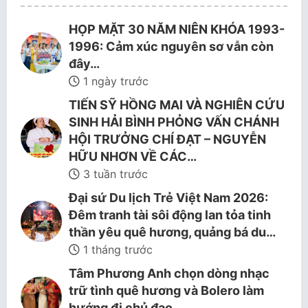
HỌP MẶT 30 NĂM NIÊN KHÓA 1993-
1996: Cảm xúc nguyên sơ vẫn còn
đây…
1 ngày trước
TIẾN SỸ HỒNG MAI VÀ NGHIÊN CỨU
SINH HẢI BÌNH PHỎNG VẤN CHÁNH
HỘI TRƯỞNG CHÍ ĐẠT – NGUYỄN
HỮU NHƠN VỀ CÁC…
3 tuần trước
Đại sứ Du lịch Trẻ Việt Nam 2026:
Đêm tranh tài sôi động lan tỏa tinh
thần yêu quê hương, quảng bá du…
1 tháng trước
Tâm Phương Anh chọn dòng nhạc
trữ tình quê hương và Bolero làm
hướng đi chủ đạo.