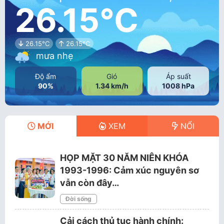
26.15°C
26.15°C
26.15°C
mưa nhẹ
Độ ẩm
Gió
Áp suất
90%
1.34 km/h
1008 hPa
MỚI
XEM
NỔI
HỌP MẶT 30 NĂM NIÊN KHÓA
1993-1996: Cảm xúc nguyên sơ
vẫn còn đây…
Đời sống
Cải cách thủ tục hành chính: