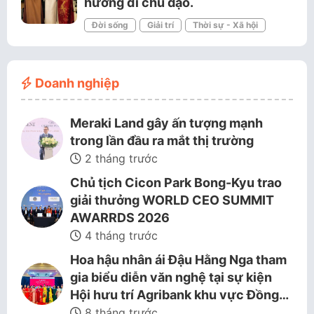
hướng đi chủ đạo.
Đời sống
Giải trí
Thời sự - Xã hội
Doanh nghiệp
Meraki Land gây ấn tượng mạnh
trong lần đầu ra mắt thị trường
2 tháng trước
Chủ tịch Cicon Park Bong-Kyu trao
giải thưởng WORLD CEO SUMMIT
AWARRDS 2026
4 tháng trước
Hoa hậu nhân ái Đậu Hằng Nga tham
gia biểu diễn văn nghệ tại sự kiện
Hội hưu trí Agribank khu vực Đồng…
8 tháng trước