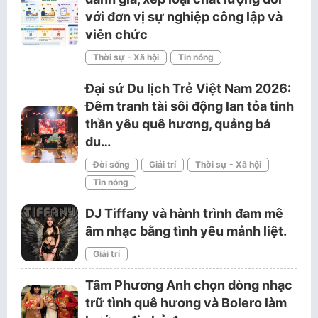
với đơn vị sự nghiệp công lập và
viên chức
Thời sự - Xã hội
Tin nóng
Đại sứ Du lịch Trẻ Việt Nam 2026:
Đêm tranh tài sôi động lan tỏa tinh
thần yêu quê hương, quảng bá
du…
Đời sống
Giải trí
Thời sự - Xã hội
Tin nóng
DJ Tiffany và hành trình đam mê
âm nhạc bằng tình yêu mảnh liệt.
Giải trí
Tâm Phương Anh chọn dòng nhạc
trữ tình quê hương và Bolero làm