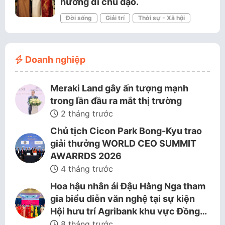
hướng đi chủ đạo.
Đời sống
Giải trí
Thời sự - Xã hội
Doanh nghiệp
Meraki Land gây ấn tượng mạnh
trong lần đầu ra mắt thị trường
2 tháng trước
Chủ tịch Cicon Park Bong-Kyu trao
giải thưởng WORLD CEO SUMMIT
AWARRDS 2026
4 tháng trước
Hoa hậu nhân ái Đậu Hằng Nga tham
gia biểu diễn văn nghệ tại sự kiện
Hội hưu trí Agribank khu vực Đồng…
8 tháng trước