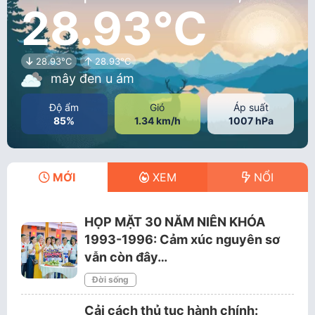
28.93°C
28.93°C
28.93°C
mây đen u ám
Độ ẩm
Gió
Áp suất
85%
1.34 km/h
1007 hPa
MỚI
XEM
NỔI
HỌP MẶT 30 NĂM NIÊN KHÓA
1993-1996: Cảm xúc nguyên sơ
vẫn còn đây…
Đời sống
Cải cách thủ tục hành chính: