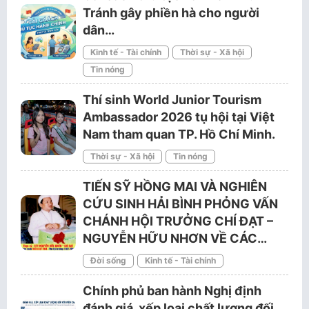
Tránh gây phiền hà cho người
dân…
Kinh tế - Tài chính
Thời sự - Xã hội
Tin nóng
Thí sinh World Junior Tourism
Ambassador 2026 tụ hội tại Việt
Nam tham quan TP. Hồ Chí Minh.
Thời sự - Xã hội
Tin nóng
TIẾN SỸ HỒNG MAI VÀ NGHIÊN
CỨU SINH HẢI BÌNH PHỎNG VẤN
CHÁNH HỘI TRƯỞNG CHÍ ĐẠT –
NGUYỄN HỮU NHƠN VỀ CÁC…
Đời sống
Kinh tế - Tài chính
Chính phủ ban hành Nghị định
đánh giá, xếp loại chất lượng đối