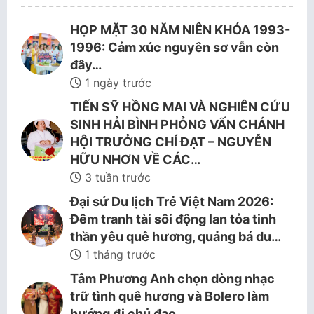
HỌP MẶT 30 NĂM NIÊN KHÓA 1993-
1996: Cảm xúc nguyên sơ vẫn còn
đây…
1 ngày trước
TIẾN SỸ HỒNG MAI VÀ NGHIÊN CỨU
SINH HẢI BÌNH PHỎNG VẤN CHÁNH
HỘI TRƯỞNG CHÍ ĐẠT – NGUYỄN
HỮU NHƠN VỀ CÁC…
3 tuần trước
Đại sứ Du lịch Trẻ Việt Nam 2026:
Đêm tranh tài sôi động lan tỏa tinh
thần yêu quê hương, quảng bá du…
1 tháng trước
Tâm Phương Anh chọn dòng nhạc
trữ tình quê hương và Bolero làm
hướng đi chủ đạo.