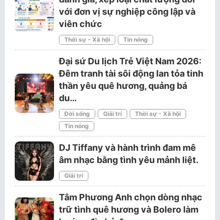
với đơn vị sự nghiệp công lập và
viên chức
Thời sự - Xã hội
Tin nóng
Đại sứ Du lịch Trẻ Việt Nam 2026:
Đêm tranh tài sôi động lan tỏa tinh
thần yêu quê hương, quảng bá
du…
Đời sống
Giải trí
Thời sự - Xã hội
Tin nóng
DJ Tiffany và hành trình đam mê
âm nhạc bằng tình yêu mảnh liệt.
Giải trí
Tâm Phương Anh chọn dòng nhạc
trữ tình quê hương và Bolero làm