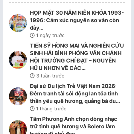
HỌP MẶT 30 NĂM NIÊN KHÓA 1993-
1996: Cảm xúc nguyên sơ vẫn còn
đây…
1 ngày trước
TIẾN SỸ HỒNG MAI VÀ NGHIÊN CỨU
SINH HẢI BÌNH PHỎNG VẤN CHÁNH
HỘI TRƯỞNG CHÍ ĐẠT – NGUYỄN
HỮU NHƠN VỀ CÁC…
3 tuần trước
Đại sứ Du lịch Trẻ Việt Nam 2026:
Đêm tranh tài sôi động lan tỏa tinh
thần yêu quê hương, quảng bá du…
1 tháng trước
Tâm Phương Anh chọn dòng nhạc
trữ tình quê hương và Bolero làm
hướng đi chủ đạo.