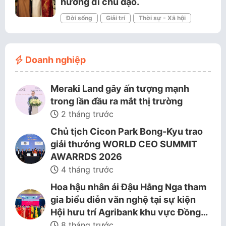
hướng đi chủ đạo.
Đời sống
Giải trí
Thời sự - Xã hội
Doanh nghiệp
Meraki Land gây ấn tượng mạnh
trong lần đầu ra mắt thị trường
2 tháng trước
Chủ tịch Cicon Park Bong-Kyu trao
giải thưởng WORLD CEO SUMMIT
AWARRDS 2026
4 tháng trước
Hoa hậu nhân ái Đậu Hằng Nga tham
gia biểu diễn văn nghệ tại sự kiện
Hội hưu trí Agribank khu vực Đồng…
8 tháng trước