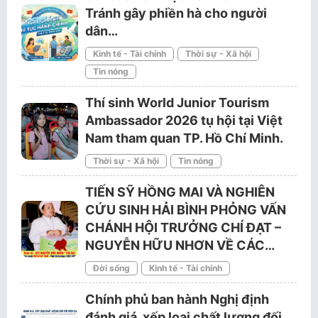
Tránh gây phiền hà cho người
dân…
Kinh tế - Tài chính
Thời sự - Xã hội
Tin nóng
Thí sinh World Junior Tourism
Ambassador 2026 tụ hội tại Việt
Nam tham quan TP. Hồ Chí Minh.
Thời sự - Xã hội
Tin nóng
TIẾN SỸ HỒNG MAI VÀ NGHIÊN
CỨU SINH HẢI BÌNH PHỎNG VẤN
CHÁNH HỘI TRƯỞNG CHÍ ĐẠT –
NGUYỄN HỮU NHƠN VỀ CÁC…
Đời sống
Kinh tế - Tài chính
Chính phủ ban hành Nghị định
đánh giá, xếp loại chất lượng đối