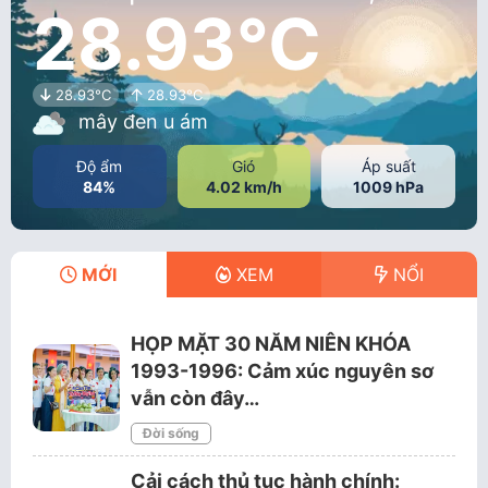
28.93°C
28.93°C
28.93°C
mây đen u ám
Độ ẩm
Gió
Áp suất
84%
4.02 km/h
1009 hPa
MỚI
XEM
NỔI
HỌP MẶT 30 NĂM NIÊN KHÓA
1993-1996: Cảm xúc nguyên sơ
vẫn còn đây…
Đời sống
Cải cách thủ tục hành chính: