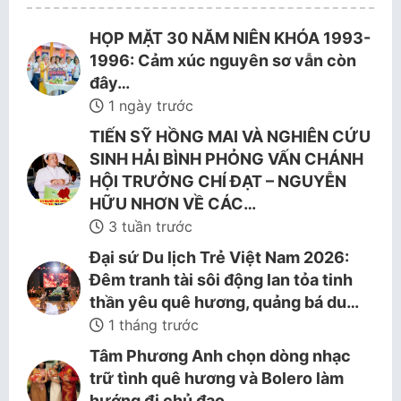
HỌP MẶT 30 NĂM NIÊN KHÓA 1993-
1996: Cảm xúc nguyên sơ vẫn còn
đây…
1 ngày trước
TIẾN SỸ HỒNG MAI VÀ NGHIÊN CỨU
SINH HẢI BÌNH PHỎNG VẤN CHÁNH
HỘI TRƯỞNG CHÍ ĐẠT – NGUYỄN
HỮU NHƠN VỀ CÁC…
3 tuần trước
Đại sứ Du lịch Trẻ Việt Nam 2026:
Đêm tranh tài sôi động lan tỏa tinh
thần yêu quê hương, quảng bá du…
1 tháng trước
Tâm Phương Anh chọn dòng nhạc
trữ tình quê hương và Bolero làm
hướng đi chủ đạo.