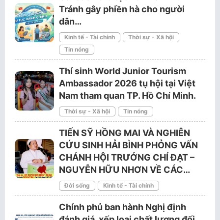
Tránh gây phiền hà cho người
dân…
Kinh tế - Tài chính
Thời sự - Xã hội
Tin nóng
Thí sinh World Junior Tourism
Ambassador 2026 tụ hội tại Việt
Nam tham quan TP. Hồ Chí Minh.
Thời sự - Xã hội
Tin nóng
TIẾN SỸ HỒNG MAI VÀ NGHIÊN
CỨU SINH HẢI BÌNH PHỎNG VẤN
CHÁNH HỘI TRƯỞNG CHÍ ĐẠT –
NGUYỄN HỮU NHƠN VỀ CÁC…
Đời sống
Kinh tế - Tài chính
Chính phủ ban hành Nghị định
đánh giá, xếp loại chất lượng đối