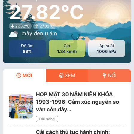
27.82°C
27.82°C
27.82°C
mây đen u ám
Độ ẩm
Gió
Áp suất
89%
1.34 km/h
1006 hPa
MỚI
XEM
NỔI
HỌP MẶT 30 NĂM NIÊN KHÓA
1993-1996: Cảm xúc nguyên sơ
vẫn còn đây…
Đời sống
Cải cách thủ tục hành chính: