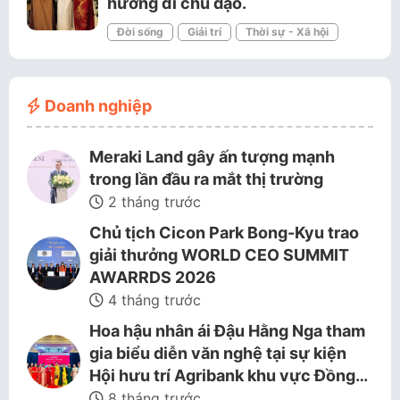
hướng đi chủ đạo.
Đời sống
Giải trí
Thời sự - Xã hội
Doanh nghiệp
Meraki Land gây ấn tượng mạnh
trong lần đầu ra mắt thị trường
2 tháng trước
Chủ tịch Cicon Park Bong-Kyu trao
giải thưởng WORLD CEO SUMMIT
AWARRDS 2026
4 tháng trước
Hoa hậu nhân ái Đậu Hằng Nga tham
gia biểu diễn văn nghệ tại sự kiện
Hội hưu trí Agribank khu vực Đồng…
8 tháng trước