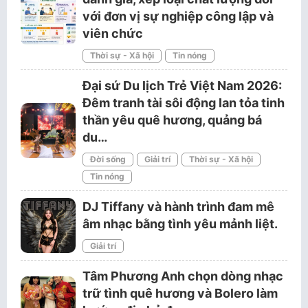
với đơn vị sự nghiệp công lập và
viên chức
Thời sự - Xã hội
Tin nóng
Đại sứ Du lịch Trẻ Việt Nam 2026:
Đêm tranh tài sôi động lan tỏa tinh
thần yêu quê hương, quảng bá
du…
Đời sống
Giải trí
Thời sự - Xã hội
Tin nóng
DJ Tiffany và hành trình đam mê
âm nhạc bằng tình yêu mảnh liệt.
Giải trí
Tâm Phương Anh chọn dòng nhạc
trữ tình quê hương và Bolero làm