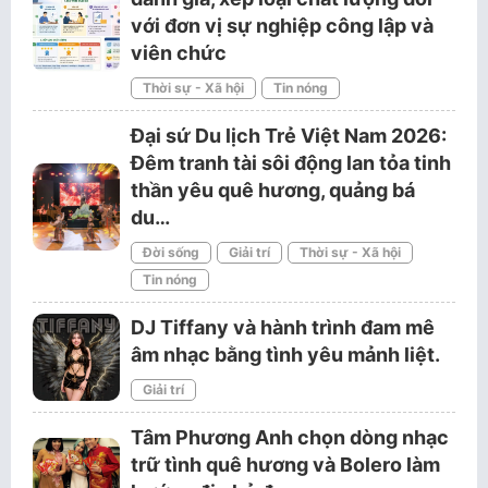
với đơn vị sự nghiệp công lập và
viên chức
Thời sự - Xã hội
Tin nóng
Đại sứ Du lịch Trẻ Việt Nam 2026:
Đêm tranh tài sôi động lan tỏa tinh
thần yêu quê hương, quảng bá
du…
Đời sống
Giải trí
Thời sự - Xã hội
Tin nóng
DJ Tiffany và hành trình đam mê
âm nhạc bằng tình yêu mảnh liệt.
Giải trí
Tâm Phương Anh chọn dòng nhạc
trữ tình quê hương và Bolero làm