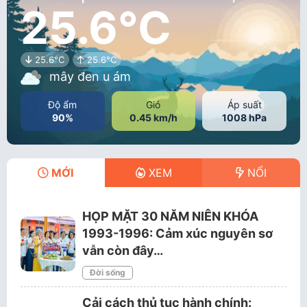
25.6°C
25.6°C
25.6°C
mây đen u ám
Độ ẩm
Gió
Áp suất
90%
0.45 km/h
1008 hPa
MỚI
XEM
NỔI
HỌP MẶT 30 NĂM NIÊN KHÓA
1993-1996: Cảm xúc nguyên sơ
vẫn còn đây…
Đời sống
Cải cách thủ tục hành chính: