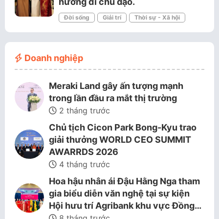
hướng đi chủ đạo.
Đời sống
Giải trí
Thời sự - Xã hội
Doanh nghiệp
Meraki Land gây ấn tượng mạnh
trong lần đầu ra mắt thị trường
2 tháng trước
Chủ tịch Cicon Park Bong-Kyu trao
giải thưởng WORLD CEO SUMMIT
AWARRDS 2026
4 tháng trước
Hoa hậu nhân ái Đậu Hằng Nga tham
gia biểu diễn văn nghệ tại sự kiện
Hội hưu trí Agribank khu vực Đồng…
8 tháng trước