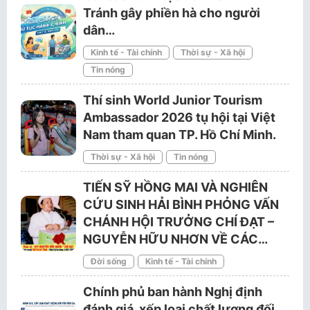
Tránh gây phiền hà cho người
dân…
Kinh tế - Tài chính
Thời sự - Xã hội
Tin nóng
Thí sinh World Junior Tourism
Ambassador 2026 tụ hội tại Việt
Nam tham quan TP. Hồ Chí Minh.
Thời sự - Xã hội
Tin nóng
TIẾN SỸ HỒNG MAI VÀ NGHIÊN
CỨU SINH HẢI BÌNH PHỎNG VẤN
CHÁNH HỘI TRƯỞNG CHÍ ĐẠT –
NGUYỄN HỮU NHƠN VỀ CÁC…
Đời sống
Kinh tế - Tài chính
Chính phủ ban hành Nghị định
đánh giá, xếp loại chất lượng đối