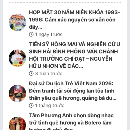
HỌP MẶT 30 NĂM NIÊN KHÓA 1993-
1996: Cảm xúc nguyên sơ vẫn còn
đây…
1 ngày trước
TIẾN SỸ HỒNG MAI VÀ NGHIÊN CỨU
SINH HẢI BÌNH PHỎNG VẤN CHÁNH
HỘI TRƯỞNG CHÍ ĐẠT – NGUYỄN
HỮU NHƠN VỀ CÁC…
3 tuần trước
Đại sứ Du lịch Trẻ Việt Nam 2026:
Đêm tranh tài sôi động lan tỏa tinh
thần yêu quê hương, quảng bá du…
1 tháng trước
Tâm Phương Anh chọn dòng nhạc
trữ tình quê hương và Bolero làm
hướng đi chủ đạo.