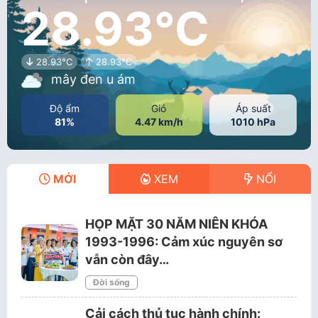
28.93°C
28.93°C
28.93°C
mây đen u ám
Độ ẩm
Gió
Áp suất
81%
4.47 km/h
1010 hPa
MỚI
XEM
NỔI
HỌP MẶT 30 NĂM NIÊN KHÓA
1993-1996: Cảm xúc nguyên sơ
vẫn còn đây…
Đời sống
Cải cách thủ tục hành chính: