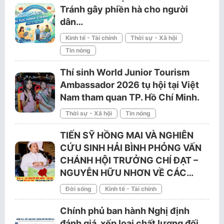
Tránh gây phiền hà cho người
dân…
Kinh tế - Tài chính
Thời sự - Xã hội
Tin nóng
Thí sinh World Junior Tourism
Ambassador 2026 tụ hội tại Việt
Nam tham quan TP. Hồ Chí Minh.
Thời sự - Xã hội
Tin nóng
TIẾN SỸ HỒNG MAI VÀ NGHIÊN
CỨU SINH HẢI BÌNH PHỎNG VẤN
CHÁNH HỘI TRƯỞNG CHÍ ĐẠT –
NGUYỄN HỮU NHƠN VỀ CÁC…
Đời sống
Kinh tế - Tài chính
Chính phủ ban hành Nghị định
đánh giá, xếp loại chất lượng đối