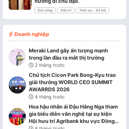
hướng đi chủ đạo.
Đời sống
Giải trí
Thời sự - Xã hội
Doanh nghiệp
Meraki Land gây ấn tượng mạnh
trong lần đầu ra mắt thị trường
2 tháng trước
Chủ tịch Cicon Park Bong-Kyu trao
giải thưởng WORLD CEO SUMMIT
AWARRDS 2026
4 tháng trước
Hoa hậu nhân ái Đậu Hằng Nga tham
gia biểu diễn văn nghệ tại sự kiện
Hội hưu trí Agribank khu vực Đồng…
8 tháng trước