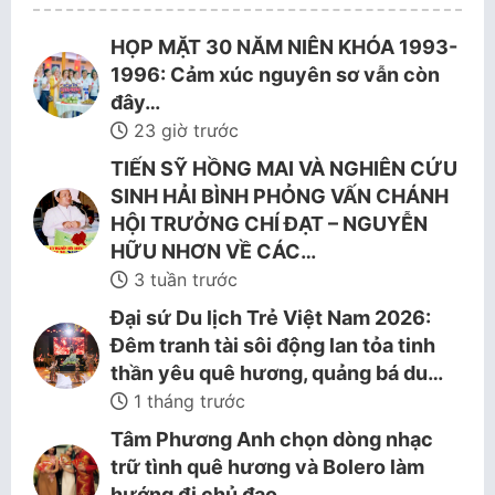
HỌP MẶT 30 NĂM NIÊN KHÓA 1993-
1996: Cảm xúc nguyên sơ vẫn còn
đây…
23 giờ trước
TIẾN SỸ HỒNG MAI VÀ NGHIÊN CỨU
SINH HẢI BÌNH PHỎNG VẤN CHÁNH
HỘI TRƯỞNG CHÍ ĐẠT – NGUYỄN
HỮU NHƠN VỀ CÁC…
3 tuần trước
Đại sứ Du lịch Trẻ Việt Nam 2026:
Đêm tranh tài sôi động lan tỏa tinh
thần yêu quê hương, quảng bá du…
1 tháng trước
Tâm Phương Anh chọn dòng nhạc
trữ tình quê hương và Bolero làm
hướng đi chủ đạo.