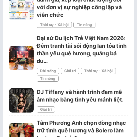
với đơn vị sự nghiệp công lập và
viên chức
Thời sự - Xã hội
Tin nóng
Đại sứ Du lịch Trẻ Việt Nam 2026:
Đêm tranh tài sôi động lan tỏa tinh
thần yêu quê hương, quảng bá
du…
Đời sống
Giải trí
Thời sự - Xã hội
Tin nóng
DJ Tiffany và hành trình đam mê
âm nhạc bằng tình yêu mảnh liệt.
Giải trí
Tâm Phương Anh chọn dòng nhạc
trữ tình quê hương và Bolero làm