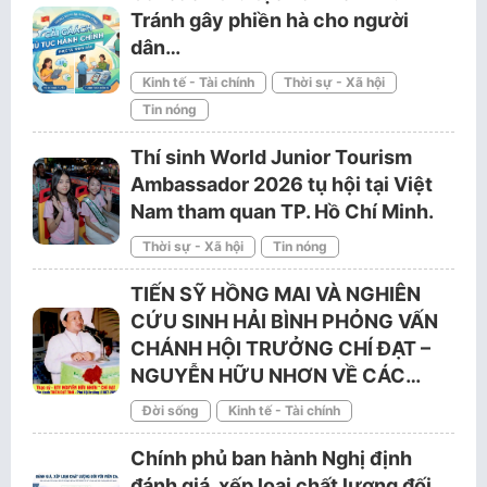
Tránh gây phiền hà cho người
dân…
Kinh tế - Tài chính
Thời sự - Xã hội
Tin nóng
Thí sinh World Junior Tourism
Ambassador 2026 tụ hội tại Việt
Nam tham quan TP. Hồ Chí Minh.
Thời sự - Xã hội
Tin nóng
TIẾN SỸ HỒNG MAI VÀ NGHIÊN
CỨU SINH HẢI BÌNH PHỎNG VẤN
CHÁNH HỘI TRƯỞNG CHÍ ĐẠT –
NGUYỄN HỮU NHƠN VỀ CÁC…
Đời sống
Kinh tế - Tài chính
Chính phủ ban hành Nghị định
đánh giá, xếp loại chất lượng đối