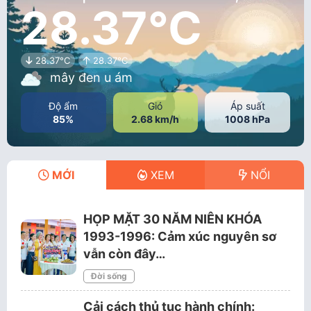
28.37°C
28.37°C
28.37°C
mây đen u ám
Độ ẩm
Gió
Áp suất
85%
2.68 km/h
1008 hPa
MỚI
XEM
NỔI
HỌP MẶT 30 NĂM NIÊN KHÓA
1993-1996: Cảm xúc nguyên sơ
vẫn còn đây…
Đời sống
Cải cách thủ tục hành chính: