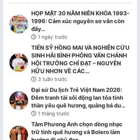
HỌP MẶT 30 NĂM NIÊN KHÓA 1993-
1996: Cảm xúc nguyên sơ vẫn còn
đây…
1 ngày trước
TIẾN SỸ HỒNG MAI VÀ NGHIÊN CỨU
SINH HẢI BÌNH PHỎNG VẤN CHÁNH
HỘI TRƯỞNG CHÍ ĐẠT – NGUYỄN
HỮU NHƠN VỀ CÁC…
3 tuần trước
Đại sứ Du lịch Trẻ Việt Nam 2026:
Đêm tranh tài sôi động lan tỏa tinh
thần yêu quê hương, quảng bá du…
1 tháng trước
Tâm Phương Anh chọn dòng nhạc
trữ tình quê hương và Bolero làm
hướng đi chủ đạo.