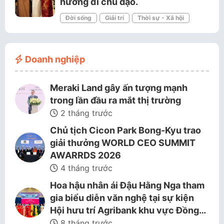
hướng đi chủ đạo.
Đời sống
Giải trí
Thời sự - Xã hội
Doanh nghiệp
Meraki Land gây ấn tượng mạnh
trong lần đầu ra mắt thị trường
2 tháng trước
Chủ tịch Cicon Park Bong-Kyu trao
giải thưởng WORLD CEO SUMMIT
AWARRDS 2026
4 tháng trước
Hoa hậu nhân ái Đậu Hằng Nga tham
gia biểu diễn văn nghệ tại sự kiện
Hội hưu trí Agribank khu vực Đồng…
8 tháng trước