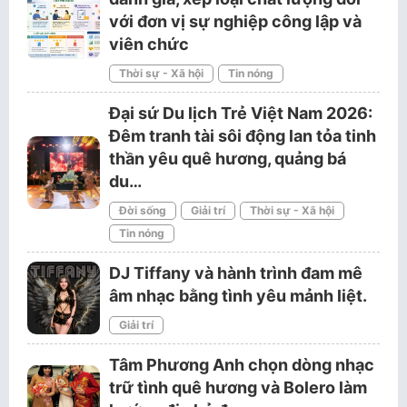
với đơn vị sự nghiệp công lập và
viên chức
Thời sự - Xã hội
Tin nóng
Đại sứ Du lịch Trẻ Việt Nam 2026:
Đêm tranh tài sôi động lan tỏa tinh
thần yêu quê hương, quảng bá
du…
Đời sống
Giải trí
Thời sự - Xã hội
Tin nóng
DJ Tiffany và hành trình đam mê
âm nhạc bằng tình yêu mảnh liệt.
Giải trí
Tâm Phương Anh chọn dòng nhạc
trữ tình quê hương và Bolero làm