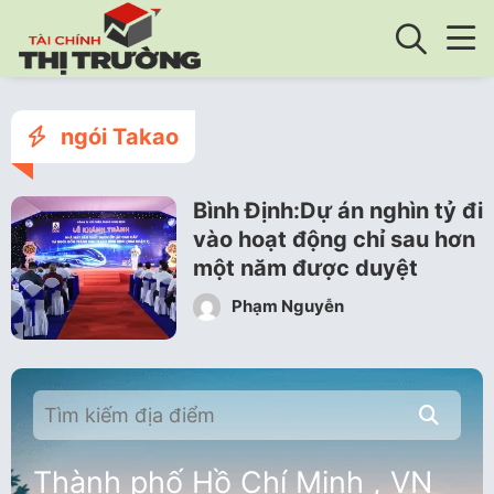
ngói Takao
Bình Định:Dự án nghìn tỷ đi
vào hoạt động chỉ sau hơn
một năm được duyệt
Phạm Nguyễn
Thành phố Hồ Chí Minh , VN