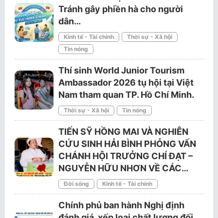
Tránh gây phiền hà cho người
dân…
Kinh tế - Tài chính
Thời sự - Xã hội
Tin nóng
Thí sinh World Junior Tourism
Ambassador 2026 tụ hội tại Việt
Nam tham quan TP. Hồ Chí Minh.
Thời sự - Xã hội
Tin nóng
TIẾN SỸ HỒNG MAI VÀ NGHIÊN
CỨU SINH HẢI BÌNH PHỎNG VẤN
CHÁNH HỘI TRƯỞNG CHÍ ĐẠT –
NGUYỄN HỮU NHƠN VỀ CÁC…
Đời sống
Kinh tế - Tài chính
Chính phủ ban hành Nghị định
đánh giá, xếp loại chất lượng đối