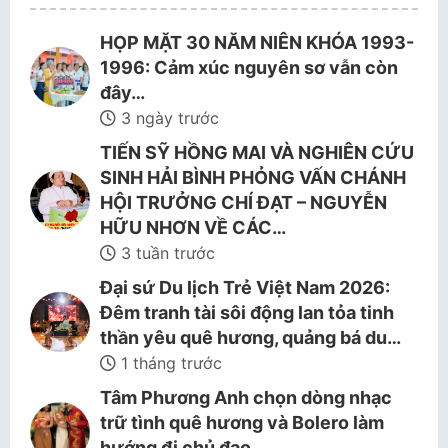
HỌP MẶT 30 NĂM NIÊN KHÓA 1993-
1996: Cảm xúc nguyên sơ vẫn còn
đây…
3 ngày trước
TIẾN SỸ HỒNG MAI VÀ NGHIÊN CỨU
SINH HẢI BÌNH PHỎNG VẤN CHÁNH
HỘI TRƯỞNG CHÍ ĐẠT – NGUYỄN
HỮU NHƠN VỀ CÁC…
3 tuần trước
Đại sứ Du lịch Trẻ Việt Nam 2026:
Đêm tranh tài sôi động lan tỏa tinh
thần yêu quê hương, quảng bá du…
1 tháng trước
Tâm Phương Anh chọn dòng nhạc
trữ tình quê hương và Bolero làm
hướng đi chủ đạo.