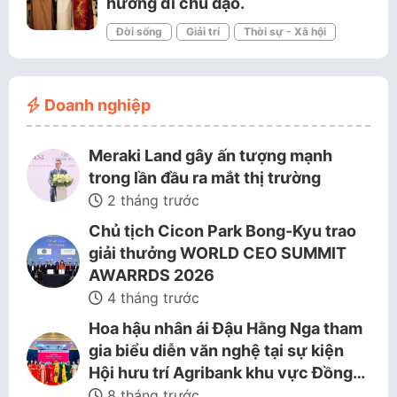
hướng đi chủ đạo.
Đời sống
Giải trí
Thời sự - Xã hội
Doanh nghiệp
Meraki Land gây ấn tượng mạnh
trong lần đầu ra mắt thị trường
2 tháng trước
Chủ tịch Cicon Park Bong-Kyu trao
giải thưởng WORLD CEO SUMMIT
AWARRDS 2026
4 tháng trước
Hoa hậu nhân ái Đậu Hằng Nga tham
gia biểu diễn văn nghệ tại sự kiện
Hội hưu trí Agribank khu vực Đồng…
8 tháng trước