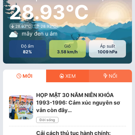
28.93°C
28.93°C
28.93°C
mây đen u ám
Độ ẩm
Gió
Áp suất
82%
3.58 km/h
1009 hPa
MỚI
XEM
NỔI
HỌP MẶT 30 NĂM NIÊN KHÓA
1993-1996: Cảm xúc nguyên sơ
vẫn còn đây…
Đời sống
Cải cách thủ tục hành chính: