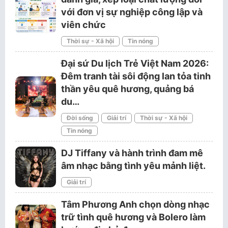
với đơn vị sự nghiệp công lập và
viên chức
Thời sự - Xã hội
Tin nóng
Đại sứ Du lịch Trẻ Việt Nam 2026:
Đêm tranh tài sôi động lan tỏa tinh
thần yêu quê hương, quảng bá
du…
Đời sống
Giải trí
Thời sự - Xã hội
Tin nóng
DJ Tiffany và hành trình đam mê
âm nhạc bằng tình yêu mảnh liệt.
Giải trí
Tâm Phương Anh chọn dòng nhạc
trữ tình quê hương và Bolero làm