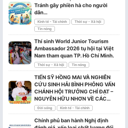
Tránh gây phiền hà cho người
dân…
Kinh tế - Tài chính
Thời sự - Xã hội
Tin nóng
Thí sinh World Junior Tourism
Ambassador 2026 tụ hội tại Việt
Nam tham quan TP. Hồ Chí Minh.
Thời sự - Xã hội
Tin nóng
TIẾN SỸ HỒNG MAI VÀ NGHIÊN
CỨU SINH HẢI BÌNH PHỎNG VẤN
CHÁNH HỘI TRƯỞNG CHÍ ĐẠT –
NGUYỄN HỮU NHƠN VỀ CÁC…
Đời sống
Kinh tế - Tài chính
Chính phủ ban hành Nghị định
đánh giá, xếp loại chất lượng đối