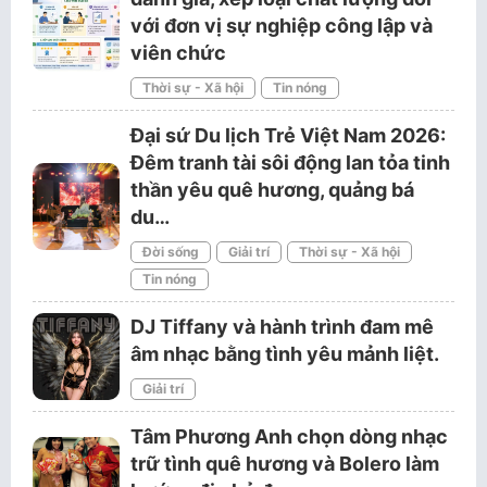
với đơn vị sự nghiệp công lập và
viên chức
Thời sự - Xã hội
Tin nóng
Đại sứ Du lịch Trẻ Việt Nam 2026:
Đêm tranh tài sôi động lan tỏa tinh
thần yêu quê hương, quảng bá
du…
Đời sống
Giải trí
Thời sự - Xã hội
Tin nóng
DJ Tiffany và hành trình đam mê
âm nhạc bằng tình yêu mảnh liệt.
Giải trí
Tâm Phương Anh chọn dòng nhạc
trữ tình quê hương và Bolero làm