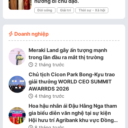
hướng đi chủ đạo.
Đời sống
Giải trí
Thời sự - Xã hội
Doanh nghiệp
Meraki Land gây ấn tượng mạnh
trong lần đầu ra mắt thị trường
2 tháng trước
Chủ tịch Cicon Park Bong-Kyu trao
giải thưởng WORLD CEO SUMMIT
AWARRDS 2026
4 tháng trước
Hoa hậu nhân ái Đậu Hằng Nga tham
gia biểu diễn văn nghệ tại sự kiện
Hội hưu trí Agribank khu vực Đồng…
8 tháng trước