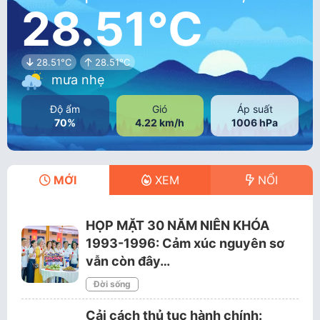
28.51°C
28.51°C
28.51°C
mưa nhẹ
Độ ẩm
Gió
Áp suất
70%
4.22 km/h
1006 hPa
MỚI
XEM
NỔI
HỌP MẶT 30 NĂM NIÊN KHÓA
1993-1996: Cảm xúc nguyên sơ
vẫn còn đây…
Đời sống
Cải cách thủ tục hành chính: