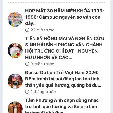
HỌP MẶT 30 NĂM NIÊN KHÓA 1993-
1996: Cảm xúc nguyên sơ vẫn còn
đây…
22 giờ trước
TIẾN SỸ HỒNG MAI VÀ NGHIÊN CỨU
SINH HẢI BÌNH PHỎNG VẤN CHÁNH
HỘI TRƯỞNG CHÍ ĐẠT – NGUYỄN
HỮU NHƠN VỀ CÁC…
3 tuần trước
Đại sứ Du lịch Trẻ Việt Nam 2026:
Đêm tranh tài sôi động lan tỏa tinh
thần yêu quê hương, quảng bá du…
1 tháng trước
Tâm Phương Anh chọn dòng nhạc
trữ tình quê hương và Bolero làm
hướng đi chủ đạo.