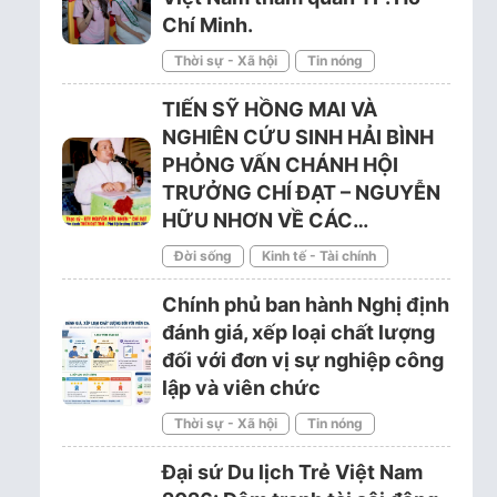
Chí Minh.
Thời sự - Xã hội
Tin nóng
TIẾN SỸ HỒNG MAI VÀ
NGHIÊN CỨU SINH HẢI BÌNH
PHỎNG VẤN CHÁNH HỘI
TRƯỞNG CHÍ ĐẠT – NGUYỄN
HỮU NHƠN VỀ CÁC…
Đời sống
Kinh tế - Tài chính
Chính phủ ban hành Nghị định
đánh giá, xếp loại chất lượng
đối với đơn vị sự nghiệp công
lập và viên chức
Thời sự - Xã hội
Tin nóng
Đại sứ Du lịch Trẻ Việt Nam