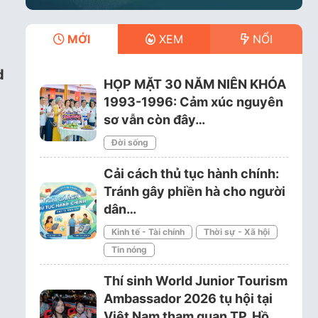
MỚI
XEM
NỔI
d
HỌP MẶT 30 NĂM NIÊN KHÓA
1993-1996: Cảm xúc nguyên
sơ vẫn còn đây…
Đời sống
Cải cách thủ tục hành chính:
Tránh gây phiền hà cho người
dân…
Kinh tế - Tài chính
Thời sự - Xã hội
Tin nóng
Thí sinh World Junior Tourism
Ambassador 2026 tụ hội tại
Việt Nam tham quan TP. Hồ