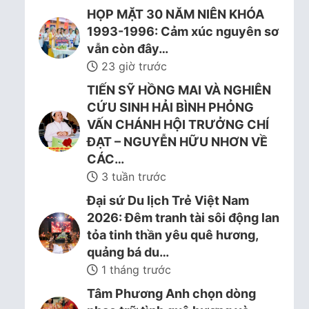
HỌP MẶT 30 NĂM NIÊN KHÓA
1993-1996: Cảm xúc nguyên sơ
vẫn còn đây…
23 giờ trước
TIẾN SỸ HỒNG MAI VÀ NGHIÊN
CỨU SINH HẢI BÌNH PHỎNG
VẤN CHÁNH HỘI TRƯỞNG CHÍ
ĐẠT – NGUYỄN HỮU NHƠN VỀ
CÁC…
3 tuần trước
Đại sứ Du lịch Trẻ Việt Nam
2026: Đêm tranh tài sôi động lan
tỏa tinh thần yêu quê hương,
quảng bá du…
1 tháng trước
Tâm Phương Anh chọn dòng