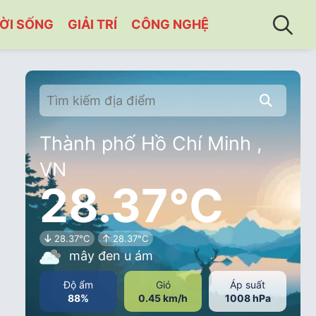
ỜI SỐNG
GIẢI TRÍ
CÔNG NGHỆ
Thành phố Hồ Chí Minh ,
VN
28.37°C
28.37°C
28.37°C
mây đen u ám
Độ ẩm
Gió
Áp suất
88%
0.45 km/h
1008 hPa