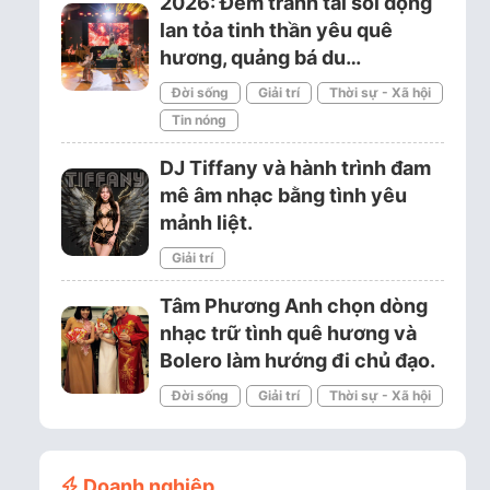
2026: Đêm tranh tài sôi động
lan tỏa tinh thần yêu quê
hương, quảng bá du…
Đời sống
Giải trí
Thời sự - Xã hội
Tin nóng
DJ Tiffany và hành trình đam
mê âm nhạc bằng tình yêu
mảnh liệt.
Giải trí
Tâm Phương Anh chọn dòng
nhạc trữ tình quê hương và
Bolero làm hướng đi chủ đạo.
Đời sống
Giải trí
Thời sự - Xã hội
Doanh nghiệp