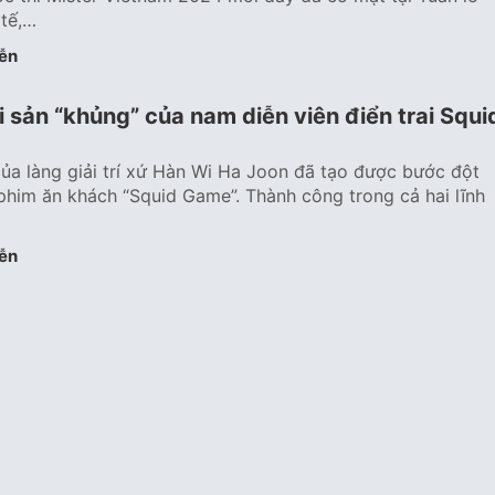
 tế,…
ễn
ài sản “khủng” của nam diễn viên điển trai Squi
ủa làng giải trí xứ Hàn Wi Ha Joon đã tạo được bước đột
phim ăn khách “Squid Game”. Thành công trong cả hai lĩnh
ễn