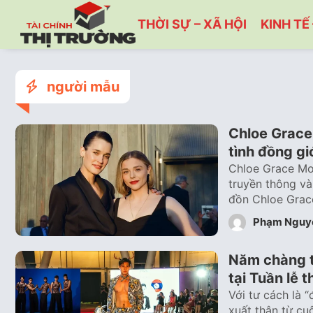
THỜI SỰ – XÃ HỘI
KINH TẾ 
người mẫu
Chloe Grace
tình đồng gi
Chloe Grace Mor
truyền thông và
đồn Chloe Grace
Phạm Nguy
Năm chàng tr
tại Tuần lễ 
Với tư cách là
xuất thân từ cu