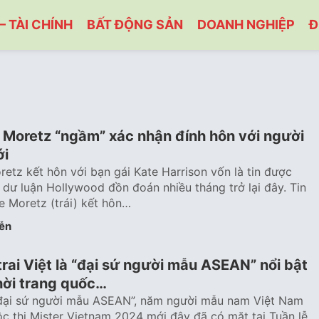
– TÀI CHÍNH
BẤT ĐỘNG SẢN
DOANH NGHIỆP
Đ
 Moretz “ngầm” xác nhận đính hôn với người
ới
etz kết hôn với bạn gái Kate Harrison vốn là tin được
 dư luận Hollywood đồn đoán nhiều tháng trở lại đây. Tin
 Moretz (trái) kết hôn…
ễn
ai Việt là “đại sứ người mẫu ASEAN” nổi bật
thời trang quốc…
 “đại sứ người mẫu ASEAN”, năm người mẫu nam Việt Nam
ộc thi Mister Vietnam 2024 mới đây đã có mặt tại Tuần lễ