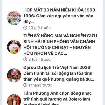
HỌP MẶT 30 NĂM NIÊN KHÓA 1993-
1996: Cảm xúc nguyên sơ vẫn còn
đây…
23 giờ trước
TIẾN SỸ HỒNG MAI VÀ NGHIÊN CỨU
SINH HẢI BÌNH PHỎNG VẤN CHÁNH
HỘI TRƯỞNG CHÍ ĐẠT – NGUYỄN
HỮU NHƠN VỀ CÁC…
3 tuần trước
Đại sứ Du lịch Trẻ Việt Nam 2026:
Đêm tranh tài sôi động lan tỏa tinh
thần yêu quê hương, quảng bá du…
1 tháng trước
Tâm Phương Anh chọn dòng nhạc
trữ tình quê hương và Bolero làm
hướng đi chủ đạo.