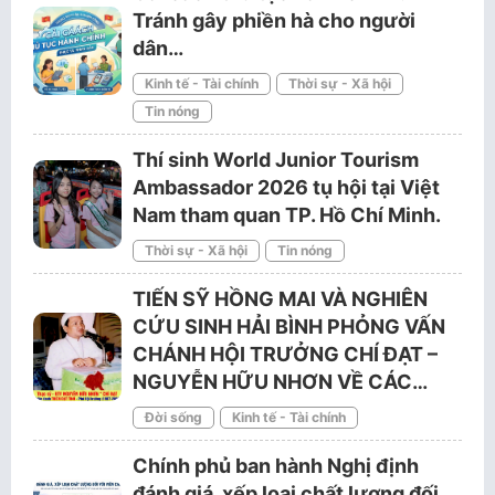
Tránh gây phiền hà cho người
dân…
Kinh tế - Tài chính
Thời sự - Xã hội
Tin nóng
Thí sinh World Junior Tourism
Ambassador 2026 tụ hội tại Việt
Nam tham quan TP. Hồ Chí Minh.
Thời sự - Xã hội
Tin nóng
TIẾN SỸ HỒNG MAI VÀ NGHIÊN
CỨU SINH HẢI BÌNH PHỎNG VẤN
CHÁNH HỘI TRƯỞNG CHÍ ĐẠT –
NGUYỄN HỮU NHƠN VỀ CÁC…
Đời sống
Kinh tế - Tài chính
Chính phủ ban hành Nghị định
đánh giá, xếp loại chất lượng đối