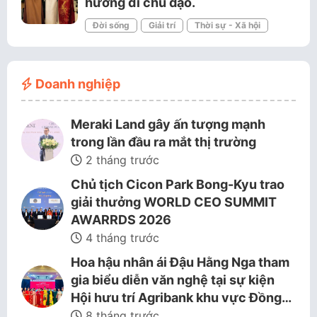
hướng đi chủ đạo.
Đời sống
Giải trí
Thời sự - Xã hội
Doanh nghiệp
Meraki Land gây ấn tượng mạnh
trong lần đầu ra mắt thị trường
2 tháng trước
Chủ tịch Cicon Park Bong-Kyu trao
giải thưởng WORLD CEO SUMMIT
AWARRDS 2026
4 tháng trước
Hoa hậu nhân ái Đậu Hằng Nga tham
gia biểu diễn văn nghệ tại sự kiện
Hội hưu trí Agribank khu vực Đồng…
8 tháng trước