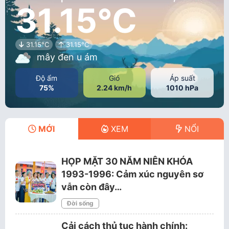
31.15°C
31.15°C
31.15°C
mây đen u ám
Độ ẩm
Gió
Áp suất
75%
2.24 km/h
1010 hPa
MỚI
XEM
NỔI
HỌP MẶT 30 NĂM NIÊN KHÓA
1993-1996: Cảm xúc nguyên sơ
vẫn còn đây…
Đời sống
Cải cách thủ tục hành chính: