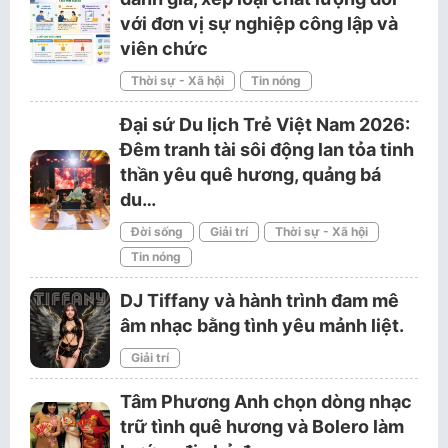
với đơn vị sự nghiệp công lập và
viên chức
Thời sự - Xã hội
Tin nóng
Đại sứ Du lịch Trẻ Việt Nam 2026:
Đêm tranh tài sôi động lan tỏa tinh
thần yêu quê hương, quảng bá
du…
Đời sống
Giải trí
Thời sự - Xã hội
Tin nóng
DJ Tiffany và hành trình đam mê
âm nhạc bằng tình yêu mảnh liệt.
Giải trí
Tâm Phương Anh chọn dòng nhạc
trữ tình quê hương và Bolero làm