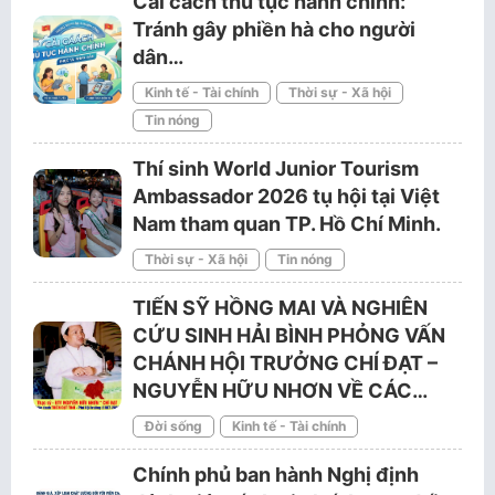
Cải cách thủ tục hành chính:
Tránh gây phiền hà cho người
dân…
Kinh tế - Tài chính
Thời sự - Xã hội
Tin nóng
Thí sinh World Junior Tourism
Ambassador 2026 tụ hội tại Việt
Nam tham quan TP. Hồ Chí Minh.
Thời sự - Xã hội
Tin nóng
TIẾN SỸ HỒNG MAI VÀ NGHIÊN
CỨU SINH HẢI BÌNH PHỎNG VẤN
CHÁNH HỘI TRƯỞNG CHÍ ĐẠT –
NGUYỄN HỮU NHƠN VỀ CÁC…
Đời sống
Kinh tế - Tài chính
Chính phủ ban hành Nghị định