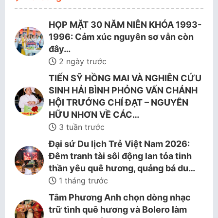
HỌP MẶT 30 NĂM NIÊN KHÓA 1993-
1996: Cảm xúc nguyên sơ vẫn còn
đây…
2 ngày trước
TIẾN SỸ HỒNG MAI VÀ NGHIÊN CỨU
SINH HẢI BÌNH PHỎNG VẤN CHÁNH
HỘI TRƯỞNG CHÍ ĐẠT – NGUYỄN
HỮU NHƠN VỀ CÁC…
3 tuần trước
Đại sứ Du lịch Trẻ Việt Nam 2026:
Đêm tranh tài sôi động lan tỏa tinh
thần yêu quê hương, quảng bá du…
1 tháng trước
Tâm Phương Anh chọn dòng nhạc
trữ tình quê hương và Bolero làm