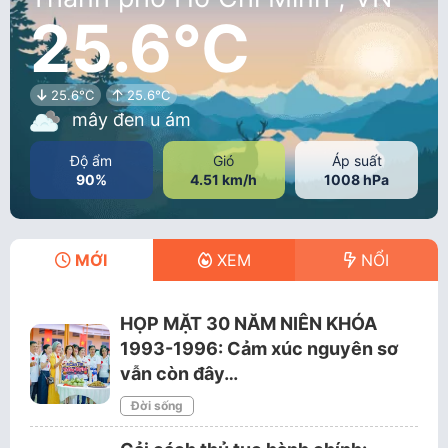
25.6°C
25.6°C
25.6°C
mây đen u ám
Độ ẩm
Gió
Áp suất
90%
4.51 km/h
1008 hPa
MỚI
XEM
NỔI
HỌP MẶT 30 NĂM NIÊN KHÓA
1993-1996: Cảm xúc nguyên sơ
vẫn còn đây…
Đời sống