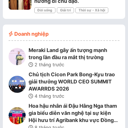
hướng đi chủ đạo.
Đời sống
Giải trí
Thời sự - Xã hội
Doanh nghiệp
Meraki Land gây ấn tượng mạnh
trong lần đầu ra mắt thị trường
2 tháng trước
Chủ tịch Cicon Park Bong-Kyu trao
giải thưởng WORLD CEO SUMMIT
AWARRDS 2026
4 tháng trước
Hoa hậu nhân ái Đậu Hằng Nga tham
gia biểu diễn văn nghệ tại sự kiện
Hội hưu trí Agribank khu vực Đồng…
8 tháng trước