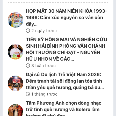
HỌP MẶT 30 NĂM NIÊN KHÓA 1993-
1996: Cảm xúc nguyên sơ vẫn còn
đây…
2 ngày trước
TIẾN SỸ HỒNG MAI VÀ NGHIÊN CỨU
SINH HẢI BÌNH PHỎNG VẤN CHÁNH
HỘI TRƯỞNG CHÍ ĐẠT – NGUYỄN
HỮU NHƠN VỀ CÁC…
3 tuần trước
Đại sứ Du lịch Trẻ Việt Nam 2026:
Đêm tranh tài sôi động lan tỏa tinh
thần yêu quê hương, quảng bá du…
1 tháng trước
Tâm Phương Anh chọn dòng nhạc
trữ tình quê hương và Bolero làm
hướng đi chủ đạo.