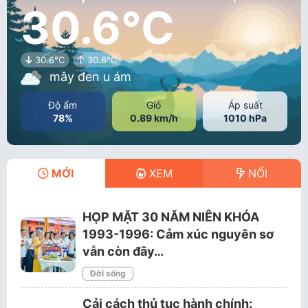
30.6°C
30.6°C
30.6°C
mây đen u ám
Độ ẩm
Gió
Áp suất
78%
0.89 km/h
1010 hPa
MỚI
XEM
NỔI
HỌP MẶT 30 NĂM NIÊN KHÓA
1993-1996: Cảm xúc nguyên sơ
vẫn còn đây…
Đời sống
Cải cách thủ tục hành chính: