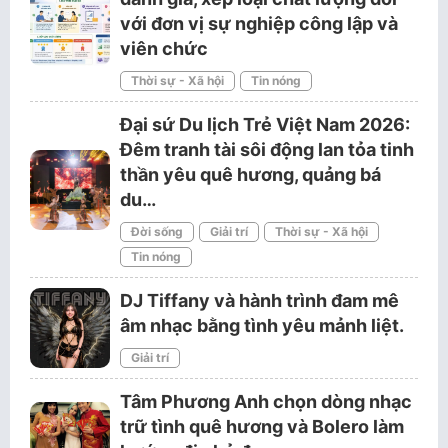
với đơn vị sự nghiệp công lập và
viên chức
Thời sự - Xã hội
Tin nóng
Đại sứ Du lịch Trẻ Việt Nam 2026:
Đêm tranh tài sôi động lan tỏa tinh
thần yêu quê hương, quảng bá
du…
Đời sống
Giải trí
Thời sự - Xã hội
Tin nóng
DJ Tiffany và hành trình đam mê
âm nhạc bằng tình yêu mảnh liệt.
Giải trí
Tâm Phương Anh chọn dòng nhạc
trữ tình quê hương và Bolero làm