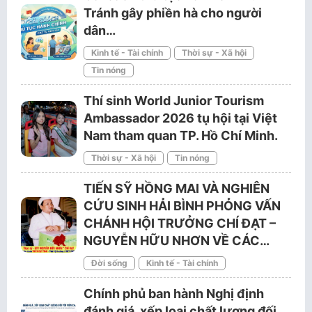
Tránh gây phiền hà cho người
dân…
Kinh tế - Tài chính
Thời sự - Xã hội
Tin nóng
Thí sinh World Junior Tourism
Ambassador 2026 tụ hội tại Việt
Nam tham quan TP. Hồ Chí Minh.
Thời sự - Xã hội
Tin nóng
TIẾN SỸ HỒNG MAI VÀ NGHIÊN
CỨU SINH HẢI BÌNH PHỎNG VẤN
CHÁNH HỘI TRƯỞNG CHÍ ĐẠT –
NGUYỄN HỮU NHƠN VỀ CÁC…
Đời sống
Kinh tế - Tài chính
Chính phủ ban hành Nghị định
đánh giá, xếp loại chất lượng đối