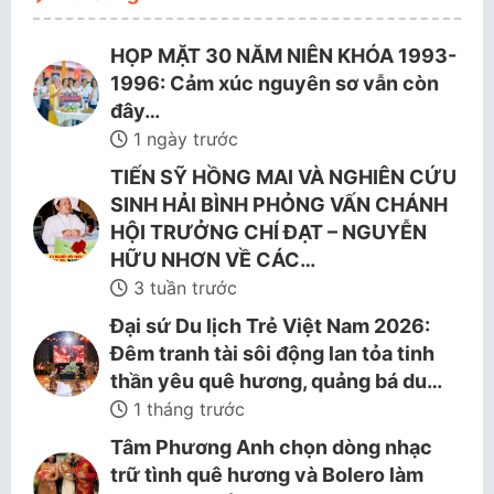
HỌP MẶT 30 NĂM NIÊN KHÓA 1993-
1996: Cảm xúc nguyên sơ vẫn còn
đây…
1 ngày trước
TIẾN SỸ HỒNG MAI VÀ NGHIÊN CỨU
SINH HẢI BÌNH PHỎNG VẤN CHÁNH
HỘI TRƯỞNG CHÍ ĐẠT – NGUYỄN
HỮU NHƠN VỀ CÁC…
3 tuần trước
Đại sứ Du lịch Trẻ Việt Nam 2026:
Đêm tranh tài sôi động lan tỏa tinh
thần yêu quê hương, quảng bá du…
1 tháng trước
Tâm Phương Anh chọn dòng nhạc
trữ tình quê hương và Bolero làm