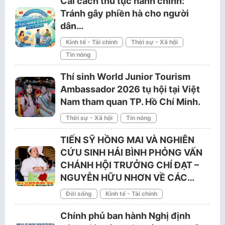
Cải cách thủ tục hành chính:
Tránh gây phiền hà cho người
dân…
Kinh tế - Tài chính
Thời sự - Xã hội
Tin nóng
Thí sinh World Junior Tourism
Ambassador 2026 tụ hội tại Việt
Nam tham quan TP. Hồ Chí Minh.
Thời sự - Xã hội
Tin nóng
TIẾN SỸ HỒNG MAI VÀ NGHIÊN
CỨU SINH HẢI BÌNH PHỎNG VẤN
CHÁNH HỘI TRƯỞNG CHÍ ĐẠT –
NGUYỄN HỮU NHƠN VỀ CÁC…
Đời sống
Kinh tế - Tài chính
Chính phủ ban hành Nghị định