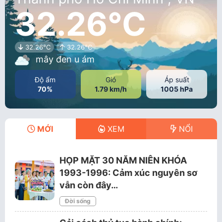
32.26°C
32.26°C
32.26°C
mây đen u ám
Độ ẩm
Gió
Áp suất
70%
1.79 km/h
1005 hPa
MỚI
XEM
NỔI
HỌP MẶT 30 NĂM NIÊN KHÓA
1993-1996: Cảm xúc nguyên sơ
vẫn còn đây…
Đời sống