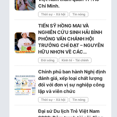
Chí Minh.
Thời sự - Xã hội
Tin nóng
TIẾN SỸ HỒNG MAI VÀ
NGHIÊN CỨU SINH HẢI BÌNH
PHỎNG VẤN CHÁNH HỘI
TRƯỞNG CHÍ ĐẠT – NGUYỄN
HỮU NHƠN VỀ CÁC…
Đời sống
Kinh tế - Tài chính
Chính phủ ban hành Nghị định
đánh giá, xếp loại chất lượng
đối với đơn vị sự nghiệp công
lập và viên chức
Thời sự - Xã hội
Tin nóng
Đại sứ Du lịch Trẻ Việt Nam