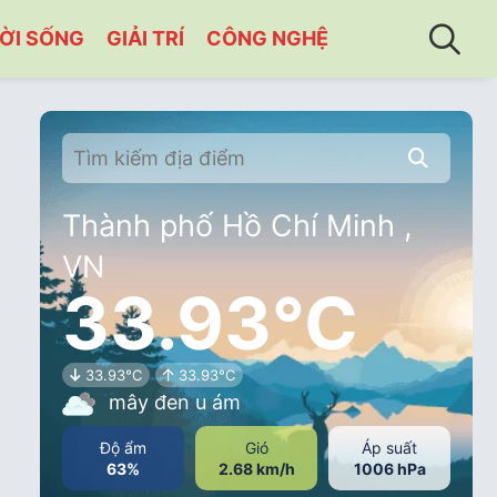
ỜI SỐNG
GIẢI TRÍ
CÔNG NGHỆ
Thành phố Hồ Chí Minh ,
VN
33.93°C
33.93°C
33.93°C
mây đen u ám
Độ ẩm
Gió
Áp suất
63%
2.68 km/h
1006 hPa