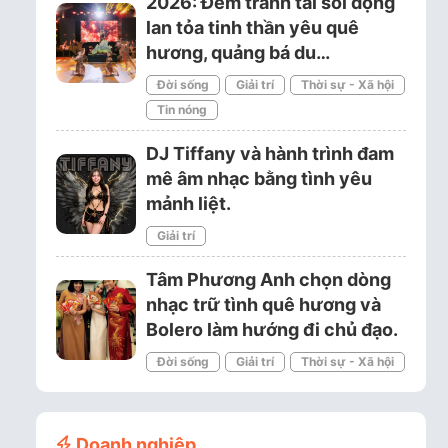
2026: Đêm tranh tài sôi động
lan tỏa tinh thần yêu quê
hương, quảng bá du…
Đời sống
Giải trí
Thời sự - Xã hội
Tin nóng
DJ Tiffany và hành trình đam
mê âm nhạc bằng tình yêu
mảnh liệt.
Giải trí
Tâm Phương Anh chọn dòng
nhạc trữ tình quê hương và
Bolero làm hướng đi chủ đạo.
Đời sống
Giải trí
Thời sự - Xã hội
Doanh nghiệp