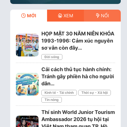
MỚI
XEM
NỔI
HỌP MẶT 30 NĂM NIÊN KHÓA
1993-1996: Cảm xúc nguyên
sơ vẫn còn đây…
Đời sống
Cải cách thủ tục hành chính:
Tránh gây phiền hà cho người
dân…
Kinh tế - Tài chính
Thời sự - Xã hội
Tin nóng
Thí sinh World Junior Tourism
Ambassador 2026 tụ hội tại
Việt Nam tham quan TP. Hồ