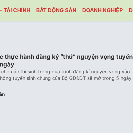
– TÀI CHÍNH
BẤT ĐỘNG SẢN
DOANH NGHIỆP
Đ
ợc thực hành đăng ký “thử” nguyện vọng tuyển
 ngày
t cho các thí sinh trong quá trình đăng kí nguyện vọng vào
 thống tuyển sinh chung của Bộ GD&ĐT sẽ mở trong 5 ngày
í…
ễn