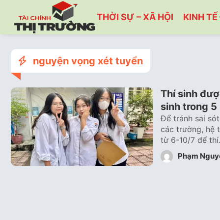
THỜI SỰ – XÃ HỘI
KINH TẾ 
nguyện vọng xét tuyển
Thí sinh đư
sinh trong 5
Để tránh sai só
các trường, hệ
từ 6-10/7 để th
Phạm Nguy