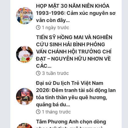
HỌP MẶT 30 NĂM NIÊN KHÓA
1993-1996: Cảm xúc nguyên sơ
vẫn còn đây…
1 ngày trước
TIẾN SỸ HỒNG MAI VÀ NGHIÊN
CỨU SINH HẢI BÌNH PHỎNG
VẤN CHÁNH HỘI TRƯỞNG CHÍ
ĐẠT – NGUYỄN HỮU NHƠN VỀ
CÁC…
3 tuần trước
Đại sứ Du lịch Trẻ Việt Nam
2026: Đêm tranh tài sôi động lan
tỏa tinh thần yêu quê hương,
quảng bá du…
1 tháng trước
Tâm Phương Anh chọn dòng