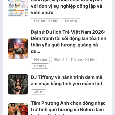
với đơn vị sự nghiệp công lập và
viên chức
Thời sự - Xã hội
Tin nóng
Đại sứ Du lịch Trẻ Việt Nam 2026:
Đêm tranh tài sôi động lan tỏa tinh
thần yêu quê hương, quảng bá
du…
Đời sống
Giải trí
Thời sự - Xã hội
Tin nóng
DJ Tiffany và hành trình đam mê
âm nhạc bằng tình yêu mảnh liệt.
Giải trí
Tâm Phương Anh chọn dòng nhạc
trữ tình quê hương và Bolero làm