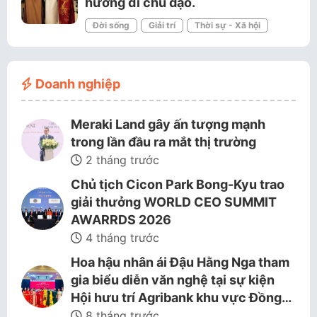
hướng đi chủ đạo.
Đời sống
Giải trí
Thời sự - Xã hội
Doanh nghiệp
Meraki Land gây ấn tượng mạnh
trong lần đầu ra mắt thị trường
2 tháng trước
Chủ tịch Cicon Park Bong-Kyu trao
giải thưởng WORLD CEO SUMMIT
AWARRDS 2026
4 tháng trước
Hoa hậu nhân ái Đậu Hằng Nga tham
gia biểu diễn văn nghệ tại sự kiện
Hội hưu trí Agribank khu vực Đồng…
8 tháng trước