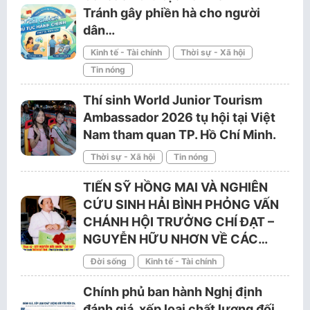
Tránh gây phiền hà cho người
dân…
Kinh tế - Tài chính
Thời sự - Xã hội
Tin nóng
Thí sinh World Junior Tourism
Ambassador 2026 tụ hội tại Việt
Nam tham quan TP. Hồ Chí Minh.
Thời sự - Xã hội
Tin nóng
TIẾN SỸ HỒNG MAI VÀ NGHIÊN
CỨU SINH HẢI BÌNH PHỎNG VẤN
CHÁNH HỘI TRƯỞNG CHÍ ĐẠT –
NGUYỄN HỮU NHƠN VỀ CÁC…
Đời sống
Kinh tế - Tài chính
Chính phủ ban hành Nghị định
đánh giá, xếp loại chất lượng đối