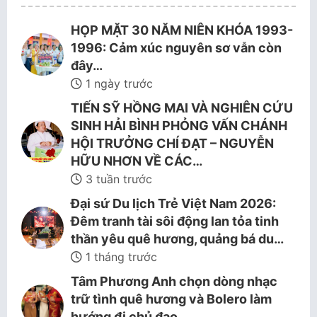
HỌP MẶT 30 NĂM NIÊN KHÓA 1993-
1996: Cảm xúc nguyên sơ vẫn còn
đây…
1 ngày trước
TIẾN SỸ HỒNG MAI VÀ NGHIÊN CỨU
SINH HẢI BÌNH PHỎNG VẤN CHÁNH
HỘI TRƯỞNG CHÍ ĐẠT – NGUYỄN
HỮU NHƠN VỀ CÁC…
3 tuần trước
Đại sứ Du lịch Trẻ Việt Nam 2026:
Đêm tranh tài sôi động lan tỏa tinh
thần yêu quê hương, quảng bá du…
1 tháng trước
Tâm Phương Anh chọn dòng nhạc
trữ tình quê hương và Bolero làm
hướng đi chủ đạo.