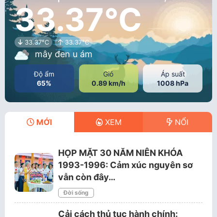
33.37°C
33.37°C
33.37°C
mây đen u ám
Độ ẩm
Gió
Áp suất
65%
0.89 km/h
1008 hPa
MỚI
XEM
NỔI
HỌP MẶT 30 NĂM NIÊN KHÓA
1993-1996: Cảm xúc nguyên sơ
vẫn còn đây…
Đời sống
Cải cách thủ tục hành chính: