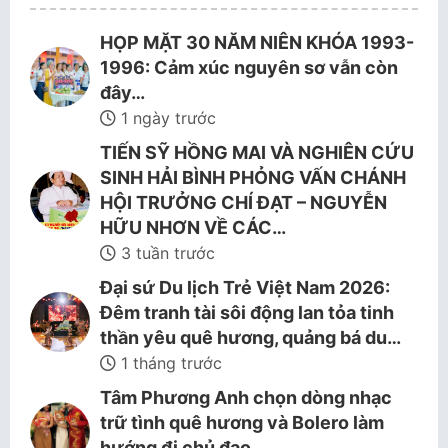
HỌP MẶT 30 NĂM NIÊN KHÓA 1993-
1996: Cảm xúc nguyên sơ vẫn còn
đây…
1 ngày trước
TIẾN SỸ HỒNG MAI VÀ NGHIÊN CỨU
SINH HẢI BÌNH PHỎNG VẤN CHÁNH
HỘI TRƯỞNG CHÍ ĐẠT – NGUYỄN
HỮU NHƠN VỀ CÁC…
3 tuần trước
Đại sứ Du lịch Trẻ Việt Nam 2026:
Đêm tranh tài sôi động lan tỏa tinh
thần yêu quê hương, quảng bá du…
1 tháng trước
Tâm Phương Anh chọn dòng nhạc
trữ tình quê hương và Bolero làm
hướng đi chủ đạo.