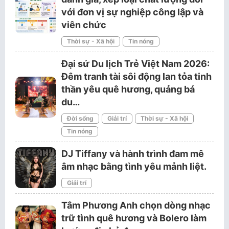
với đơn vị sự nghiệp công lập và
viên chức
Thời sự - Xã hội
Tin nóng
Đại sứ Du lịch Trẻ Việt Nam 2026:
Đêm tranh tài sôi động lan tỏa tinh
thần yêu quê hương, quảng bá
du…
Đời sống
Giải trí
Thời sự - Xã hội
Tin nóng
DJ Tiffany và hành trình đam mê
âm nhạc bằng tình yêu mảnh liệt.
Giải trí
Tâm Phương Anh chọn dòng nhạc
trữ tình quê hương và Bolero làm