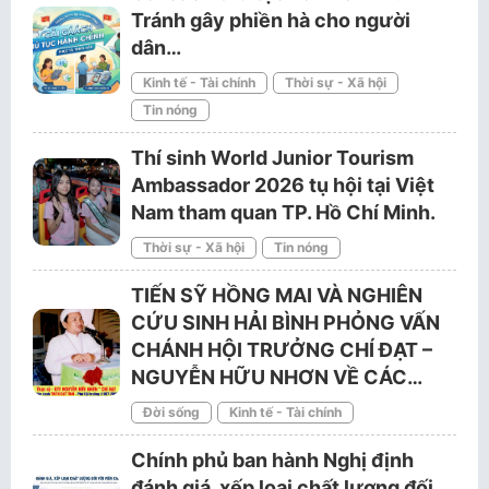
Tránh gây phiền hà cho người
dân…
Kinh tế - Tài chính
Thời sự - Xã hội
Tin nóng
Thí sinh World Junior Tourism
Ambassador 2026 tụ hội tại Việt
Nam tham quan TP. Hồ Chí Minh.
Thời sự - Xã hội
Tin nóng
TIẾN SỸ HỒNG MAI VÀ NGHIÊN
CỨU SINH HẢI BÌNH PHỎNG VẤN
CHÁNH HỘI TRƯỞNG CHÍ ĐẠT –
NGUYỄN HỮU NHƠN VỀ CÁC…
Đời sống
Kinh tế - Tài chính
Chính phủ ban hành Nghị định
đánh giá, xếp loại chất lượng đối