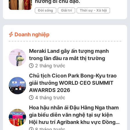
hướng đi chủ đạo.
Đời sống
Giải trí
Thời sự - Xã hội
Doanh nghiệp
Meraki Land gây ấn tượng mạnh
trong lần đầu ra mắt thị trường
2 tháng trước
Chủ tịch Cicon Park Bong-Kyu trao
giải thưởng WORLD CEO SUMMIT
AWARRDS 2026
4 tháng trước
Hoa hậu nhân ái Đậu Hằng Nga tham
gia biểu diễn văn nghệ tại sự kiện
Hội hưu trí Agribank khu vực Đồng…
8 tháng trước