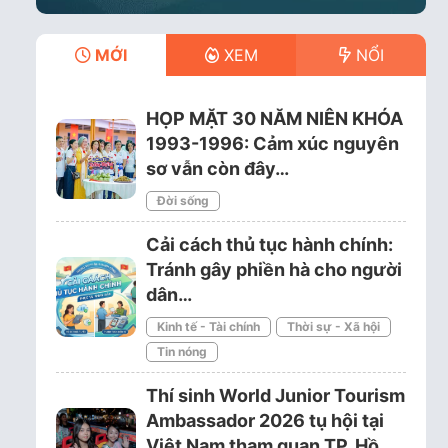
MỚI
XEM
NỔI
HỌP MẶT 30 NĂM NIÊN KHÓA
1993-1996: Cảm xúc nguyên
sơ vẫn còn đây…
Đời sống
Cải cách thủ tục hành chính:
Tránh gây phiền hà cho người
dân…
Kinh tế - Tài chính
Thời sự - Xã hội
Tin nóng
Thí sinh World Junior Tourism
Ambassador 2026 tụ hội tại
Việt Nam tham quan TP. Hồ