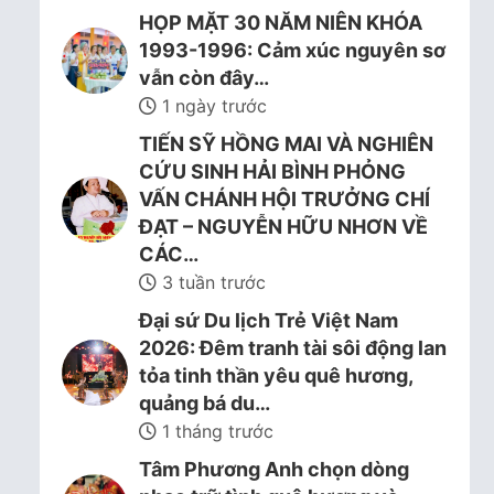
HỌP MẶT 30 NĂM NIÊN KHÓA
1993-1996: Cảm xúc nguyên sơ
vẫn còn đây…
1 ngày trước
TIẾN SỸ HỒNG MAI VÀ NGHIÊN
CỨU SINH HẢI BÌNH PHỎNG
VẤN CHÁNH HỘI TRƯỞNG CHÍ
ĐẠT – NGUYỄN HỮU NHƠN VỀ
CÁC…
3 tuần trước
Đại sứ Du lịch Trẻ Việt Nam
2026: Đêm tranh tài sôi động lan
tỏa tinh thần yêu quê hương,
quảng bá du…
1 tháng trước
Tâm Phương Anh chọn dòng