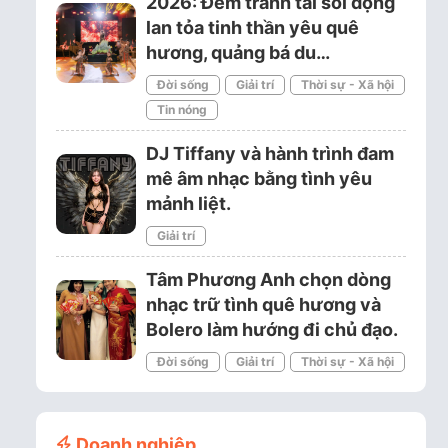
2026: Đêm tranh tài sôi động
lan tỏa tinh thần yêu quê
hương, quảng bá du…
Đời sống
Giải trí
Thời sự - Xã hội
Tin nóng
DJ Tiffany và hành trình đam
mê âm nhạc bằng tình yêu
mảnh liệt.
Giải trí
Tâm Phương Anh chọn dòng
nhạc trữ tình quê hương và
Bolero làm hướng đi chủ đạo.
Đời sống
Giải trí
Thời sự - Xã hội
Doanh nghiệp