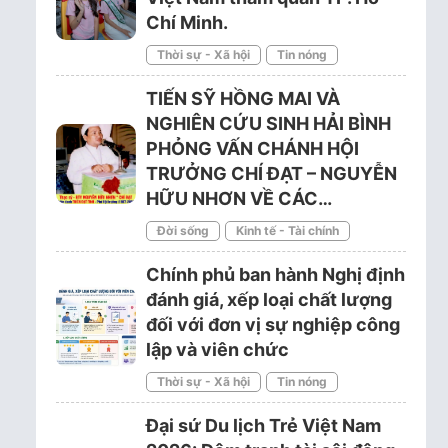
Chí Minh.
Thời sự - Xã hội
Tin nóng
TIẾN SỸ HỒNG MAI VÀ
NGHIÊN CỨU SINH HẢI BÌNH
PHỎNG VẤN CHÁNH HỘI
TRƯỞNG CHÍ ĐẠT – NGUYỄN
HỮU NHƠN VỀ CÁC…
Đời sống
Kinh tế - Tài chính
Chính phủ ban hành Nghị định
đánh giá, xếp loại chất lượng
đối với đơn vị sự nghiệp công
lập và viên chức
Thời sự - Xã hội
Tin nóng
Đại sứ Du lịch Trẻ Việt Nam