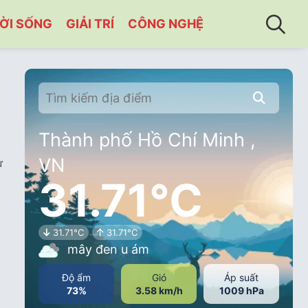
ỜI SỐNG
GIẢI TRÍ
CÔNG NGHỆ
Thành phố Hồ Chí Minh ,
VN
ư
31.71°C
31.71°C
31.71°C
mây đen u ám
Độ ẩm
Gió
Áp suất
73%
3.58 km/h
1009 hPa