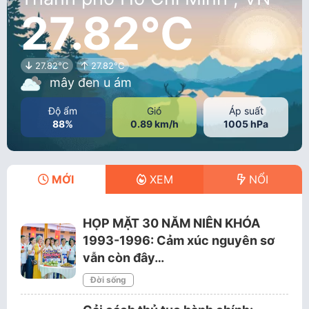
27.82°C
27.82°C
27.82°C
mây đen u ám
Độ ẩm
Gió
Áp suất
88%
0.89 km/h
1005 hPa
MỚI
XEM
NỔI
HỌP MẶT 30 NĂM NIÊN KHÓA
1993-1996: Cảm xúc nguyên sơ
vẫn còn đây…
Đời sống