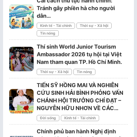
Cải cách thủ tục hành chính:
Tránh gây phiền hà cho người
dân…
Kinh tế - Tài chính
Thời sự - Xã hội
Tin nóng
Thí sinh World Junior Tourism
Ambassador 2026 tụ hội tại Việt
Nam tham quan TP. Hồ Chí Minh.
Thời sự - Xã hội
Tin nóng
TIẾN SỸ HỒNG MAI VÀ NGHIÊN
CỨU SINH HẢI BÌNH PHỎNG VẤN
CHÁNH HỘI TRƯỞNG CHÍ ĐẠT –
NGUYỄN HỮU NHƠN VỀ CÁC…
Đời sống
Kinh tế - Tài chính
Chính phủ ban hành Nghị định