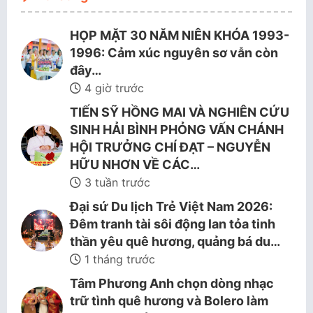
HỌP MẶT 30 NĂM NIÊN KHÓA 1993-
1996: Cảm xúc nguyên sơ vẫn còn
đây…
4 giờ trước
TIẾN SỸ HỒNG MAI VÀ NGHIÊN CỨU
SINH HẢI BÌNH PHỎNG VẤN CHÁNH
HỘI TRƯỞNG CHÍ ĐẠT – NGUYỄN
HỮU NHƠN VỀ CÁC…
3 tuần trước
Đại sứ Du lịch Trẻ Việt Nam 2026:
Đêm tranh tài sôi động lan tỏa tinh
thần yêu quê hương, quảng bá du…
1 tháng trước
Tâm Phương Anh chọn dòng nhạc
trữ tình quê hương và Bolero làm