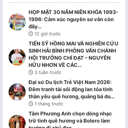
HỌP MẶT 30 NĂM NIÊN KHÓA 1993-
1996: Cảm xúc nguyên sơ vẫn còn
đây…
12 giờ trước
TIẾN SỸ HỒNG MAI VÀ NGHIÊN CỨU
SINH HẢI BÌNH PHỎNG VẤN CHÁNH
HỘI TRƯỞNG CHÍ ĐẠT – NGUYỄN
HỮU NHƠN VỀ CÁC…
3 tuần trước
Đại sứ Du lịch Trẻ Việt Nam 2026:
Đêm tranh tài sôi động lan tỏa tinh
thần yêu quê hương, quảng bá du…
1 tháng trước
Tâm Phương Anh chọn dòng nhạc
trữ tình quê hương và Bolero làm
hướng đi chủ đạo.