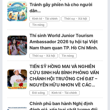
Tránh gây phiền hà cho người
dân…
Kinh tế - Tài chính
Thời sự - Xã hội
Tin nóng
Thí sinh World Junior Tourism
Ambassador 2026 tụ hội tại Việt
Nam tham quan TP. Hồ Chí Minh.
Thời sự - Xã hội
Tin nóng
TIẾN SỸ HỒNG MAI VÀ NGHIÊN
CỨU SINH HẢI BÌNH PHỎNG VẤN
CHÁNH HỘI TRƯỞNG CHÍ ĐẠT –
NGUYỄN HỮU NHƠN VỀ CÁC…
Đời sống
Kinh tế - Tài chính
Chính phủ ban hành Nghị định
đánh giá, xếp loại chất lượng đối