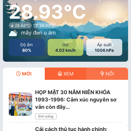
28.93°C
28.93°C
28.93°C
mây đen u ám
Độ ẩm
Gió
Áp suất
80%
4.02 km/h
1006 hPa
MỚI
XEM
NỔI
HỌP MẶT 30 NĂM NIÊN KHÓA
1993-1996: Cảm xúc nguyên sơ
vẫn còn đây…
Đời sống
Cải cách thủ tục hành chính: