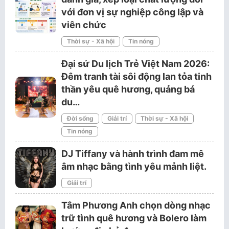
với đơn vị sự nghiệp công lập và
viên chức
Thời sự - Xã hội
Tin nóng
Đại sứ Du lịch Trẻ Việt Nam 2026:
Đêm tranh tài sôi động lan tỏa tinh
thần yêu quê hương, quảng bá
du…
Đời sống
Giải trí
Thời sự - Xã hội
Tin nóng
DJ Tiffany và hành trình đam mê
âm nhạc bằng tình yêu mảnh liệt.
Giải trí
Tâm Phương Anh chọn dòng nhạc
trữ tình quê hương và Bolero làm