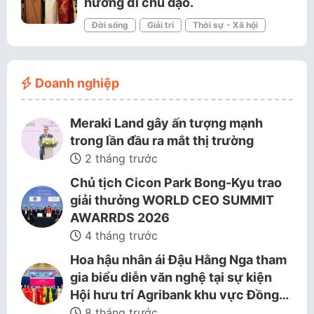
hướng đi chủ đạo.
Đời sống
Giải trí
Thời sự - Xã hội
Doanh nghiệp
Meraki Land gây ấn tượng mạnh
trong lần đầu ra mắt thị trường
2 tháng trước
Chủ tịch Cicon Park Bong-Kyu trao
giải thưởng WORLD CEO SUMMIT
AWARRDS 2026
4 tháng trước
Hoa hậu nhân ái Đậu Hằng Nga tham
gia biểu diễn văn nghệ tại sự kiện
Hội hưu trí Agribank khu vực Đồng…
8 tháng trước