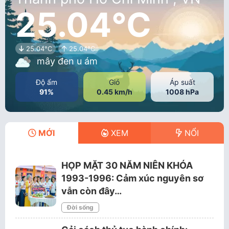
25.04°C
25.04°C
25.04°C
mây đen u ám
Độ ẩm
Gió
Áp suất
91%
0.45 km/h
1008 hPa
MỚI
XEM
NỔI
HỌP MẶT 30 NĂM NIÊN KHÓA
1993-1996: Cảm xúc nguyên sơ
vẫn còn đây…
Đời sống