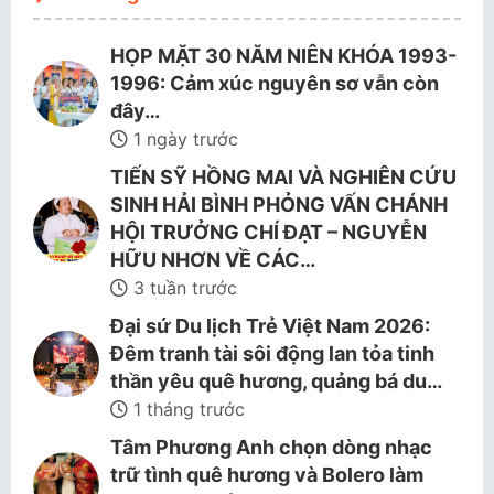
HỌP MẶT 30 NĂM NIÊN KHÓA 1993-
1996: Cảm xúc nguyên sơ vẫn còn
đây…
1 ngày trước
TIẾN SỸ HỒNG MAI VÀ NGHIÊN CỨU
SINH HẢI BÌNH PHỎNG VẤN CHÁNH
HỘI TRƯỞNG CHÍ ĐẠT – NGUYỄN
HỮU NHƠN VỀ CÁC…
3 tuần trước
Đại sứ Du lịch Trẻ Việt Nam 2026:
Đêm tranh tài sôi động lan tỏa tinh
thần yêu quê hương, quảng bá du…
1 tháng trước
Tâm Phương Anh chọn dòng nhạc
trữ tình quê hương và Bolero làm