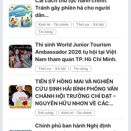
Cải cách thủ tục hành chính:
Tránh gây phiền hà cho người
dân…
Kinh tế - Tài chính
Thời sự - Xã hội
Tin nóng
Thí sinh World Junior Tourism
Ambassador 2026 tụ hội tại Việt
Nam tham quan TP. Hồ Chí Minh.
Thời sự - Xã hội
Tin nóng
TIẾN SỸ HỒNG MAI VÀ NGHIÊN
CỨU SINH HẢI BÌNH PHỎNG VẤN
CHÁNH HỘI TRƯỞNG CHÍ ĐẠT –
NGUYỄN HỮU NHƠN VỀ CÁC…
Đời sống
Kinh tế - Tài chính
Chính phủ ban hành Nghị định