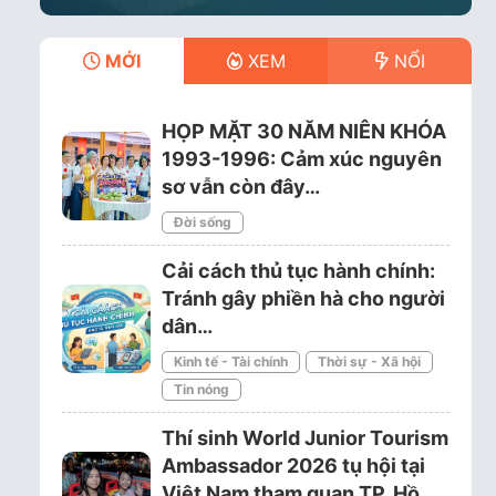
MỚI
XEM
NỔI
HỌP MẶT 30 NĂM NIÊN KHÓA
1993-1996: Cảm xúc nguyên
sơ vẫn còn đây…
Đời sống
Cải cách thủ tục hành chính:
Tránh gây phiền hà cho người
dân…
Kinh tế - Tài chính
Thời sự - Xã hội
Tin nóng
Thí sinh World Junior Tourism
Ambassador 2026 tụ hội tại
Việt Nam tham quan TP. Hồ