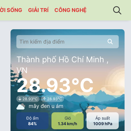
ỜI SỐNG
GIẢI TRÍ
CÔNG NGHỆ
Thành phố Hồ Chí Minh ,
VN
28.93°C
28.93°C
28.93°C
mây đen u ám
Độ ẩm
Gió
Áp suất
84%
1.34 km/h
1009 hPa