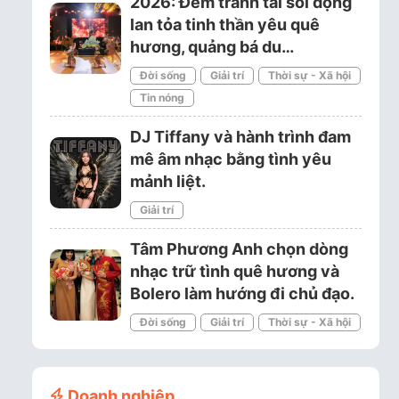
2026: Đêm tranh tài sôi động
lan tỏa tinh thần yêu quê
hương, quảng bá du…
Đời sống
Giải trí
Thời sự - Xã hội
Tin nóng
DJ Tiffany và hành trình đam
mê âm nhạc bằng tình yêu
mảnh liệt.
Giải trí
Tâm Phương Anh chọn dòng
nhạc trữ tình quê hương và
Bolero làm hướng đi chủ đạo.
Đời sống
Giải trí
Thời sự - Xã hội
Doanh nghiệp