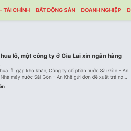
– TÀI CHÍNH
BẤT ĐỘNG SẢN
DOANH NGHIỆP
Đ
hua lỗ, một công ty ở Gia Lai xin ngân hàng
t
hua lỗ, gặp khó khăn, Công ty cổ phần nước Sài Gòn – An
 Nhà máy nước Sài Gòn – An Khê gửi đơn đề xuất trả nợ…
ễn