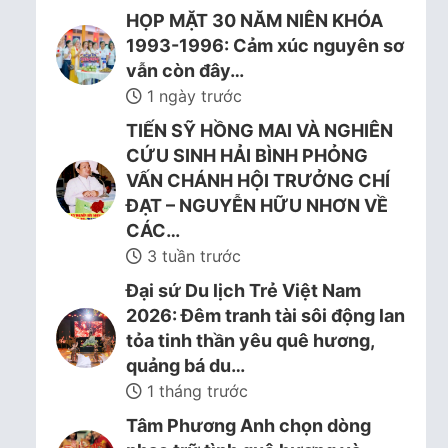
HỌP MẶT 30 NĂM NIÊN KHÓA
1993-1996: Cảm xúc nguyên sơ
vẫn còn đây…
1 ngày trước
TIẾN SỸ HỒNG MAI VÀ NGHIÊN
CỨU SINH HẢI BÌNH PHỎNG
VẤN CHÁNH HỘI TRƯỞNG CHÍ
ĐẠT – NGUYỄN HỮU NHƠN VỀ
CÁC…
3 tuần trước
Đại sứ Du lịch Trẻ Việt Nam
2026: Đêm tranh tài sôi động lan
tỏa tinh thần yêu quê hương,
quảng bá du…
1 tháng trước
Tâm Phương Anh chọn dòng