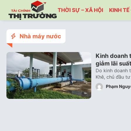
THỜI SỰ – XÃ HỘI
KINH TẾ 
Nhà máy nước
Kinh doanh t
giảm lãi suấ
Do kinh doanh t
Khê, chủ đầu tư
Phạm Nguy