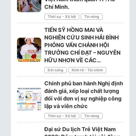
Chí Minh.
Thời sự - Xã hội
Tin nóng
TIẾN SỸ HỒNG MAI VÀ
NGHIÊN CỨU SINH HẢI BÌNH
PHỎNG VẤN CHÁNH HỘI
TRƯỞNG CHÍ ĐẠT – NGUYỄN
HỮU NHƠN VỀ CÁC…
Đời sống
Kinh tế - Tài chính
Chính phủ ban hành Nghị định
đánh giá, xếp loại chất lượng
đối với đơn vị sự nghiệp công
lập và viên chức
Thời sự - Xã hội
Tin nóng
Đại sứ Du lịch Trẻ Việt Nam