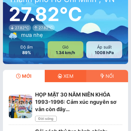
27.82°C
27.82°C
27.82°C
mưa nhẹ
Độ ẩm
Gió
Áp suất
89%
1.34 km/h
1008 hPa
MỚI
XEM
NỔI
HỌP MẶT 30 NĂM NIÊN KHÓA
1993-1996: Cảm xúc nguyên sơ
vẫn còn đây…
Đời sống