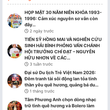
HỌP MẶT 30 NĂM NIÊN KHÓA 1993-
1996: Cảm xúc nguyên sơ vẫn còn
đây…
2 ngày trước
TIẾN SỸ HỒNG MAI VÀ NGHIÊN CỨU
SINH HẢI BÌNH PHỎNG VẤN CHÁNH
HỘI TRƯỞNG CHÍ ĐẠT – NGUYỄN
HỮU NHƠN VỀ CÁC…
3 tuần trước
Đại sứ Du lịch Trẻ Việt Nam 2026:
Đêm tranh tài sôi động lan tỏa tinh
thần yêu quê hương, quảng bá du…
1 tháng trước
Tâm Phương Anh chọn dòng nhạc
trữ tình quê hương và Bolero làm