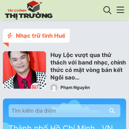
Nhạc trữ tình Huế
Huy Lộc vượt qua thử
thách với band nhạc, chính
thức có mặt vòng bán kết
Ngôi sao…
Phạm Nguyễn
Thành phố Hồ Chí Minh , VN