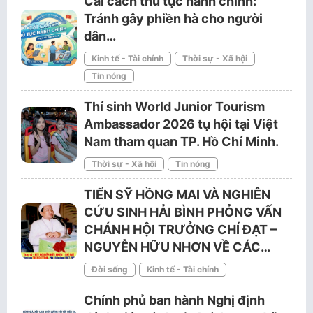
Cải cách thủ tục hành chính:
Tránh gây phiền hà cho người
dân…
Kinh tế - Tài chính
Thời sự - Xã hội
Tin nóng
Thí sinh World Junior Tourism
Ambassador 2026 tụ hội tại Việt
Nam tham quan TP. Hồ Chí Minh.
Thời sự - Xã hội
Tin nóng
TIẾN SỸ HỒNG MAI VÀ NGHIÊN
CỨU SINH HẢI BÌNH PHỎNG VẤN
CHÁNH HỘI TRƯỞNG CHÍ ĐẠT –
NGUYỄN HỮU NHƠN VỀ CÁC…
Đời sống
Kinh tế - Tài chính
Chính phủ ban hành Nghị định