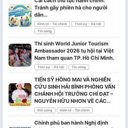
Cải cách thủ tục hành chính:
Tránh gây phiền hà cho người
dân…
Kinh tế - Tài chính
Thời sự - Xã hội
Tin nóng
Thí sinh World Junior Tourism
Ambassador 2026 tụ hội tại Việt
Nam tham quan TP. Hồ Chí Minh.
Thời sự - Xã hội
Tin nóng
TIẾN SỸ HỒNG MAI VÀ NGHIÊN
CỨU SINH HẢI BÌNH PHỎNG VẤN
CHÁNH HỘI TRƯỞNG CHÍ ĐẠT –
NGUYỄN HỮU NHƠN VỀ CÁC…
Đời sống
Kinh tế - Tài chính
Chính phủ ban hành Nghị định