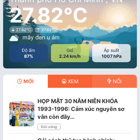
27.82°C
27.82°C
27.82°C
mây đen u ám
Độ ẩm
Gió
Áp suất
87%
2.24 km/h
1007 hPa
MỚI
XEM
NỔI
HỌP MẶT 30 NĂM NIÊN KHÓA
1993-1996: Cảm xúc nguyên sơ
vẫn còn đây…
Đời sống