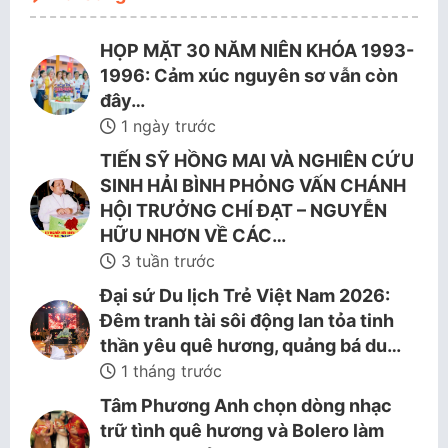
HỌP MẶT 30 NĂM NIÊN KHÓA 1993-
1996: Cảm xúc nguyên sơ vẫn còn
đây…
1 ngày trước
TIẾN SỸ HỒNG MAI VÀ NGHIÊN CỨU
SINH HẢI BÌNH PHỎNG VẤN CHÁNH
HỘI TRƯỞNG CHÍ ĐẠT – NGUYỄN
HỮU NHƠN VỀ CÁC…
3 tuần trước
Đại sứ Du lịch Trẻ Việt Nam 2026:
Đêm tranh tài sôi động lan tỏa tinh
thần yêu quê hương, quảng bá du…
1 tháng trước
Tâm Phương Anh chọn dòng nhạc
trữ tình quê hương và Bolero làm