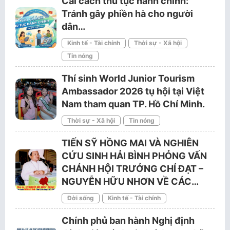
Cải cách thủ tục hành chính:
Tránh gây phiền hà cho người
dân…
Kinh tế - Tài chính
Thời sự - Xã hội
Tin nóng
Thí sinh World Junior Tourism
Ambassador 2026 tụ hội tại Việt
Nam tham quan TP. Hồ Chí Minh.
Thời sự - Xã hội
Tin nóng
TIẾN SỸ HỒNG MAI VÀ NGHIÊN
CỨU SINH HẢI BÌNH PHỎNG VẤN
CHÁNH HỘI TRƯỞNG CHÍ ĐẠT –
NGUYỄN HỮU NHƠN VỀ CÁC…
Đời sống
Kinh tế - Tài chính
Chính phủ ban hành Nghị định