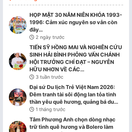
HỌP MẶT 30 NĂM NIÊN KHÓA 1993-
1996: Cảm xúc nguyên sơ vẫn còn
đây…
2 ngày trước
TIẾN SỸ HỒNG MAI VÀ NGHIÊN CỨU
SINH HẢI BÌNH PHỎNG VẤN CHÁNH
HỘI TRƯỞNG CHÍ ĐẠT – NGUYỄN
HỮU NHƠN VỀ CÁC…
3 tuần trước
Đại sứ Du lịch Trẻ Việt Nam 2026:
Đêm tranh tài sôi động lan tỏa tinh
thần yêu quê hương, quảng bá du…
1 tháng trước
Tâm Phương Anh chọn dòng nhạc
trữ tình quê hương và Bolero làm