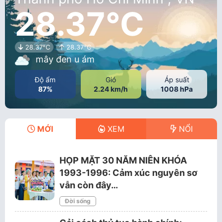
28.37°C
28.37°C
28.37°C
mây đen u ám
Độ ẩm
Gió
Áp suất
87%
2.24 km/h
1008 hPa
MỚI
XEM
NỔI
HỌP MẶT 30 NĂM NIÊN KHÓA
1993-1996: Cảm xúc nguyên sơ
vẫn còn đây…
Đời sống