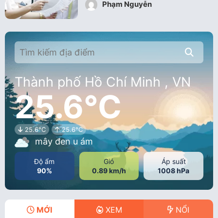
Phạm Nguyễn
Thành phố Hồ Chí Minh , VN
25.6°C
25.6°C
25.6°C
mây đen u ám
Độ ẩm
Gió
Áp suất
90%
0.89 km/h
1008 hPa
MỚI
XEM
NỔI