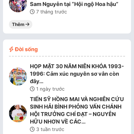
Sam Nguyễn tại “Hội ngộ Hoa hậu”
7 tháng trước
Thêm
Đời sống
HỌP MẶT 30 NĂM NIÊN KHÓA 1993-
1996: Cảm xúc nguyên sơ vẫn còn
đây…
1 ngày trước
TIẾN SỸ HỒNG MAI VÀ NGHIÊN CỨU
SINH HẢI BÌNH PHỎNG VẤN CHÁNH
HỘI TRƯỞNG CHÍ ĐẠT – NGUYỄN
HỮU NHƠN VỀ CÁC…
3 tuần trước