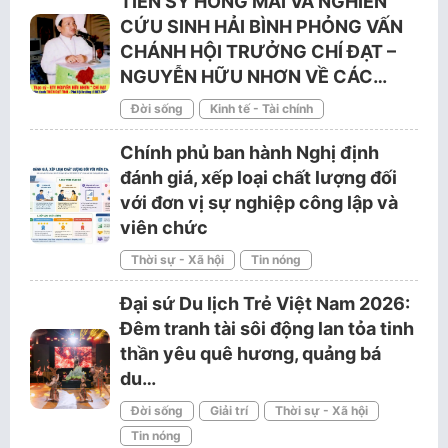
TIẾN SỸ HỒNG MAI VÀ NGHIÊN
CỨU SINH HẢI BÌNH PHỎNG VẤN
CHÁNH HỘI TRƯỞNG CHÍ ĐẠT –
NGUYỄN HỮU NHƠN VỀ CÁC…
Đời sống
Kinh tế - Tài chính
Chính phủ ban hành Nghị định
đánh giá, xếp loại chất lượng đối
với đơn vị sự nghiệp công lập và
viên chức
Thời sự - Xã hội
Tin nóng
Đại sứ Du lịch Trẻ Việt Nam 2026:
Đêm tranh tài sôi động lan tỏa tinh
thần yêu quê hương, quảng bá
du…
Đời sống
Giải trí
Thời sự - Xã hội
Tin nóng