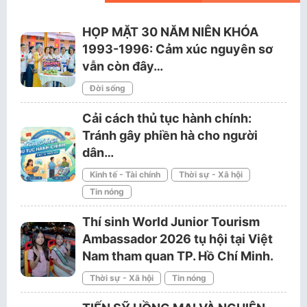
HỌP MẶT 30 NĂM NIÊN KHÓA
1993-1996: Cảm xúc nguyên sơ
vẫn còn đây…
Đời sống
Cải cách thủ tục hành chính:
Tránh gây phiền hà cho người
dân…
Kinh tế - Tài chính
Thời sự - Xã hội
Tin nóng
Thí sinh World Junior Tourism
Ambassador 2026 tụ hội tại Việt
Nam tham quan TP. Hồ Chí Minh.
Thời sự - Xã hội
Tin nóng