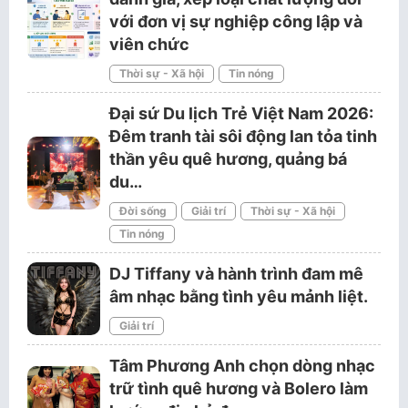
với đơn vị sự nghiệp công lập và
viên chức
Thời sự - Xã hội
Tin nóng
Đại sứ Du lịch Trẻ Việt Nam 2026:
Đêm tranh tài sôi động lan tỏa tinh
thần yêu quê hương, quảng bá
du…
Đời sống
Giải trí
Thời sự - Xã hội
Tin nóng
DJ Tiffany và hành trình đam mê
âm nhạc bằng tình yêu mảnh liệt.
Giải trí
Tâm Phương Anh chọn dòng nhạc
trữ tình quê hương và Bolero làm