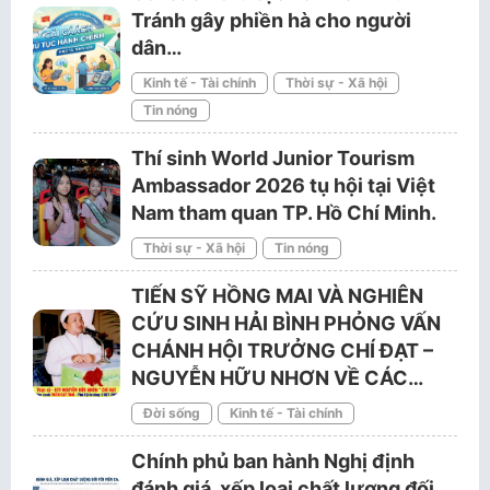
Tránh gây phiền hà cho người
dân…
Kinh tế - Tài chính
Thời sự - Xã hội
Tin nóng
Thí sinh World Junior Tourism
Ambassador 2026 tụ hội tại Việt
Nam tham quan TP. Hồ Chí Minh.
Thời sự - Xã hội
Tin nóng
TIẾN SỸ HỒNG MAI VÀ NGHIÊN
CỨU SINH HẢI BÌNH PHỎNG VẤN
CHÁNH HỘI TRƯỞNG CHÍ ĐẠT –
NGUYỄN HỮU NHƠN VỀ CÁC…
Đời sống
Kinh tế - Tài chính
Chính phủ ban hành Nghị định
đánh giá, xếp loại chất lượng đối