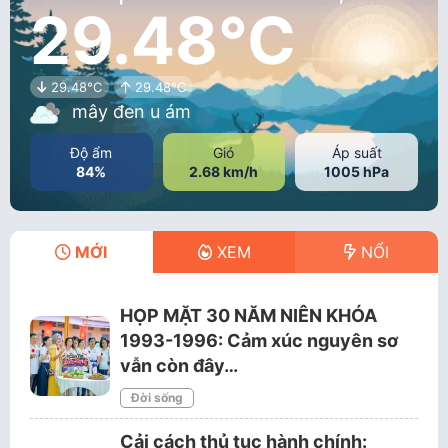
29.48°C
29.48°C
29.48°C
mây đen u ám
Độ ẩm
Gió
Áp suất
84%
2.68 km/h
1005 hPa
MỚI
XEM
NỔI
HỌP MẶT 30 NĂM NIÊN KHÓA
1993-1996: Cảm xúc nguyên sơ
vẫn còn đây…
Đời sống
Cải cách thủ tục hành chính: