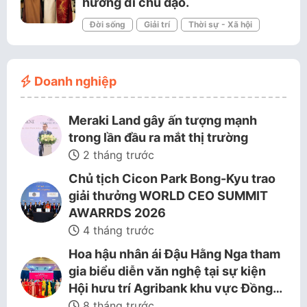
hướng đi chủ đạo.
Đời sống
Giải trí
Thời sự - Xã hội
Doanh nghiệp
Meraki Land gây ấn tượng mạnh
trong lần đầu ra mắt thị trường
2 tháng trước
Chủ tịch Cicon Park Bong-Kyu trao
giải thưởng WORLD CEO SUMMIT
AWARRDS 2026
4 tháng trước
Hoa hậu nhân ái Đậu Hằng Nga tham
gia biểu diễn văn nghệ tại sự kiện
Hội hưu trí Agribank khu vực Đồng…
8 tháng trước