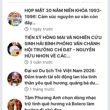
HỌP MẶT 30 NĂM NIÊN KHÓA 1993-
1996: Cảm xúc nguyên sơ vẫn còn
đây…
1 ngày trước
TIẾN SỸ HỒNG MAI VÀ NGHIÊN CỨU
SINH HẢI BÌNH PHỎNG VẤN CHÁNH
HỘI TRƯỞNG CHÍ ĐẠT – NGUYỄN
HỮU NHƠN VỀ CÁC…
3 tuần trước
Đại sứ Du lịch Trẻ Việt Nam 2026:
Đêm tranh tài sôi động lan tỏa tinh
thần yêu quê hương, quảng bá du…
1 tháng trước
Tâm Phương Anh chọn dòng nhạc
trữ tình quê hương và Bolero làm
hướng đi chủ đạo.