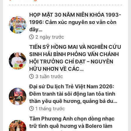
HỌP MẶT 30 NĂM NIÊN KHÓA 1993-
1996: Cảm xúc nguyên sơ vẫn còn
đây…
2 ngày trước
TIẾN SỸ HỒNG MAI VÀ NGHIÊN CỨU
SINH HẢI BÌNH PHỎNG VẤN CHÁNH
HỘI TRƯỞNG CHÍ ĐẠT – NGUYỄN
HỮU NHƠN VỀ CÁC…
3 tuần trước
Đại sứ Du lịch Trẻ Việt Nam 2026:
Đêm tranh tài sôi động lan tỏa tinh
thần yêu quê hương, quảng bá du…
1 tháng trước
Tâm Phương Anh chọn dòng nhạc
trữ tình quê hương và Bolero làm