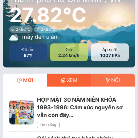
27.82°C
27.82°C
27.82°C
mây đen u ám
Độ ẩm
Gió
Áp suất
87%
2.24 km/h
1007 hPa
MỚI
XEM
NỔI
HỌP MẶT 30 NĂM NIÊN KHÓA
1993-1996: Cảm xúc nguyên sơ
vẫn còn đây…
Đời sống