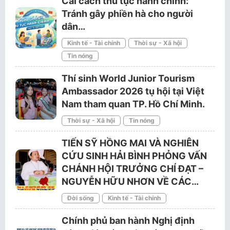
Cải cách thủ tục hành chính:
Tránh gây phiền hà cho người
dân…
Kinh tế - Tài chính
Thời sự - Xã hội
Tin nóng
Thí sinh World Junior Tourism
Ambassador 2026 tụ hội tại Việt
Nam tham quan TP. Hồ Chí Minh.
Thời sự - Xã hội
Tin nóng
TIẾN SỸ HỒNG MAI VÀ NGHIÊN
CỨU SINH HẢI BÌNH PHỎNG VẤN
CHÁNH HỘI TRƯỞNG CHÍ ĐẠT –
NGUYỄN HỮU NHƠN VỀ CÁC…
Đời sống
Kinh tế - Tài chính
Chính phủ ban hành Nghị định